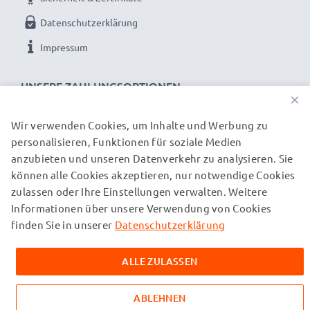
Datenschutzerklärung
Impressum
UNSERE ZAHLUNGSOPTIONEN
×
Wir verwenden Cookies, um Inhalte und Werbung zu
personalisieren, Funktionen für soziale Medien
UNSERE VERSANDPARTNER
anzubieten und unseren Datenverkehr zu analysieren. Sie
können alle Cookies akzeptieren, nur notwendige Cookies
zulassen oder Ihre Einstellungen verwalten. Weitere
© subtel.ch 2026
Informationen über unsere Verwendung von Cookies
Alle Preise verstehen sich inklusive Mehrwertsteuer und
zuzüglich Versandkosten. Bitte beachten Sie, dass alle
finden Sie in unserer
Datenschutzerklärung
aufgeführten Marken eingetragene Marken ihrer jeweiligen
Inhaber sind und ausschließlich zur Information über unsere
ALLE ZULASSEN
Produkte auf unseren Webseiten genannt werden.
ABLEHNEN