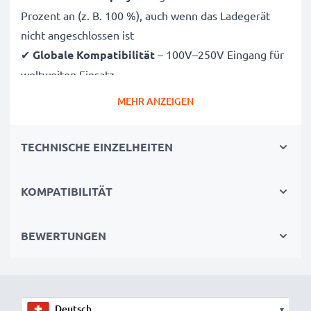
Prozent an (z. B. 100 %), auch wenn das Ladegerät
nicht angeschlossen ist
✔
Globale Kompatibilität
– 100V–250V Eingang für
weltweiten Einsatz
✔
Intelligentes Laden
– Sanfte, variable Spannung
MEHR ANZEIGEN
verlängert die Lebensdauer des Akkus
✔
Zertifizierte Sicherheit
– CE- und RoHS-zertifiziert
TECHNISCHE EINZELHEITEN
mit Schutz vor Überladung, Überhitzung und
Kurzschluss
KOMPATIBILITÄT
Kompakt & reisetauglich
✔
Kompakt & leicht
– Passt perfekt in jede
BEWERTUNGEN
Kameratasche
✔
Hochwertige Materialien
– Flexibles,
bruchsicheres Ladekabel und Netzteil
▾