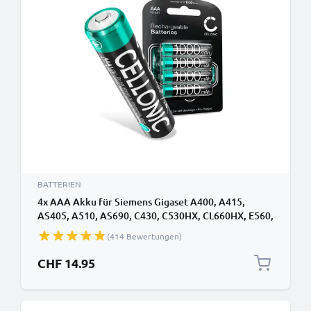
BATTERIEN
4x AAA Akku für Siemens Gigaset A400, A415,
AS405, A510, AS690, C430, C530HX, CL660HX, E560,
E290A 1000mAh von CELLONIC
(414 Bewertungen)
CHF 14.95