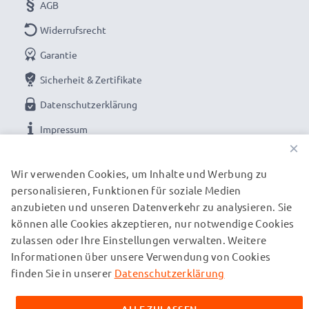
AGB
Widerrufsrecht
Garantie
Sicherheit & Zertifikate
Datenschutzerklärung
Impressum
×
UNSERE ZAHLUNGSOPTIONEN
Wir verwenden Cookies, um Inhalte und Werbung zu
personalisieren, Funktionen für soziale Medien
anzubieten und unseren Datenverkehr zu analysieren. Sie
können alle Cookies akzeptieren, nur notwendige Cookies
UNSERE VERSANDPARTNER
zulassen oder Ihre Einstellungen verwalten. Weitere
Informationen über unsere Verwendung von Cookies
finden Sie in unserer
Datenschutzerklärung
© subtel.ch 2026
Alle Preise verstehen sich inklusive Mehrwertsteuer und
zuzüglich Versandkosten. Bitte beachten Sie, dass alle