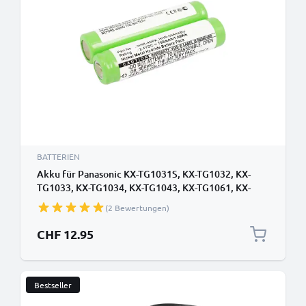
BATTERIEN
Akku für Panasonic KX-TG1031S, KX-TG1032, KX-
TG1033, KX-TG1034, KX-TG1043, KX-TG1061, KX-
TG1062 HHR-55AAAB (700mAh, 2.4V) von CELLONIC
(2 Bewertungen)
CHF 12.95
Bestseller