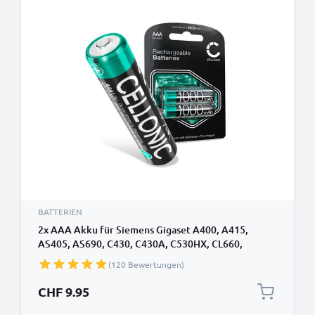
BATTERIEN
2x AAA Akku für Siemens Gigaset A400, A415,
AS405, AS690, C430, C430A, C530HX, CL660,
CL660HX, E290, S810 1000mAh von CELLONIC
(120 Bewertungen)
CHF 9.95