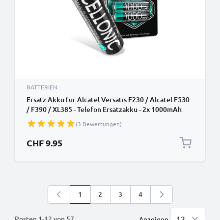
BATTERIEN
Ersatz Akku für Alcatel Versatis F230 / Alcatel F530
/ F390 / XL385 - Telefon Ersatzakku - 2x 1000mAh
AAA Telefonakku, wiederaufladbare Batterie
(3 Bewertungen)
CHF 9.95
1
2
3
4
Sie lesen gerade die Seite
Seite
Seite
Seite
Posten
1
-
12
von
57
Anzeigen