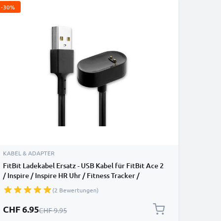
-30%
KABEL & ADAPTER
FitBit Ladekabel Ersatz - USB Kabel für FitBit Ace 2
/ Inspire / Inspire HR Uhr / Fitness Tracker /
Smartwatch - 1A PVC Datenkabel
(2 Bewertungen)
Sonderpreis
CHF 6.95
Regulärer Preis
CHF 9.95