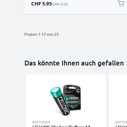
Sonderpreis
CHF 5.95
Regulärer Preis
CHF 7.95
Posten
1
-
12
von
25
Das könnte Ihnen auch gefallen
BATTERIEN
BATTE
CELLONIC Wiederaufladbare AA
CELLO