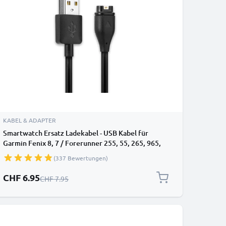
KABEL & ADAPTER
Smartwatch Ersatz Ladekabel - USB Kabel für
Garmin Fenix 8, 7 / Forerunner 255, 55, 265, 965,
165, 955 / Vivoactive 5 / Venu 3, 3S, 2 / Enduro 3
(337 Bewertungen)
Sportuhr - 1A Datenkabel für Fitness Armband-Uhr
Sonderpreis
CHF 6.95
Regulärer Preis
CHF 7.95