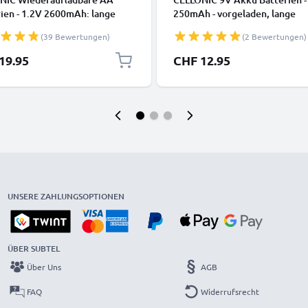
ien - 1.2V 2600mAh: lange
250mAh - vorgeladen, lange
it, viele Ladezyklen f. XBox
Lebensdauer - 1x Akku 9V / E B
(39 Bewertungen)
(2 Bewertungen)
oller Kamera
6F22 / 6LR61 / AM-61 für
adbeleuchtung Telefon GPS
Rauchmelder, kabellose Mikro
19.95
CHF 12.95
tion Funkgeräte -
Spielzeug oder Festnetztelef
atterie: aufladbare NiMH
AA Mignon R6 LR6
rgeable Battery
UNSERE ZAHLUNGSOPTIONEN
ÜBER SUBTEL
Über Uns
AGB
FAQ
Widerrufsrecht