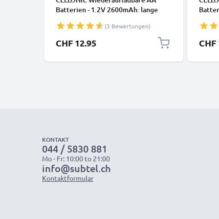
Batterien - 1.2V 2600mAh: lange
Batter
Laufzeit, viele Ladezyklen f. XBox
Laufze
(3 Bewertungen)
Controller Kamera
Contr
Fahrradbeleuchtung Telefon GPS
Fahrr
CHF 12.95
CHF 
Navigation Funkgeräte -
Naviga
Akkubatterie: aufladbare NiMH
Akkub
Akku AA Mignon R6 LR6
Akku 
rechargeable Battery
recha
KONTAKT
044 / 5830 881
Mo - Fr: 10:00 to 21:00
info@subtel.ch
Kontaktformular