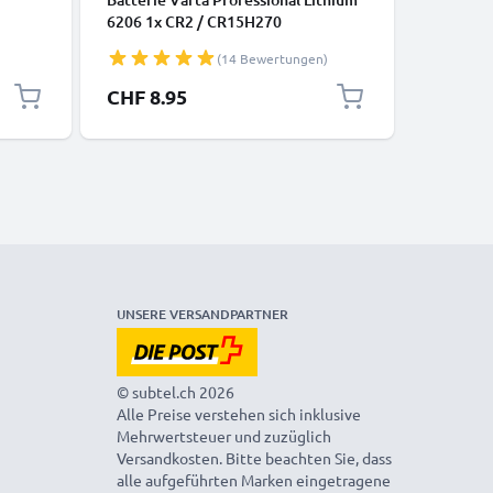
6206 1x CR2 / CR15H270
Camera, 
lock /
Gaming C
(14 Bewertungen)
D) - HDM
fone,
Blu-Ray,
CHF 8.95
CHF 6.
one
Micro HD
Standard
UNSERE VERSANDPARTNER
© subtel.ch 2026
Alle Preise verstehen sich inklusive
Mehrwertsteuer und zuzüglich
Versandkosten. Bitte beachten Sie, dass
alle aufgeführten Marken eingetragene