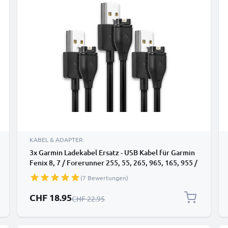
KABEL & ADAPTER
3x Garmin Ladekabel Ersatz - USB Kabel für Garmin
Fenix 8, 7 / Forerunner 255, 55, 265, 965, 165, 955 /
Vivoactive 5 / Venu 3, 3S, 2 / Enduro 3 Uhr / Fitness
(7 Bewertungen)
Tracker / Smartwatch - 1m 0.5A Datenkabel
Sonderpreis
CHF 18.95
Regulärer Preis
CHF 22.95