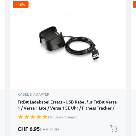
-46%
KABEL & ADAPTER
FitBit Ladekabel Ersatz - USB Kabel für FitBit Versa
1 / Versa 1 Lite / Versa 1 SE Uhr / Fitness Tracker /
Smartwatch - 1A PVC Datenkabel
(10 Bewertungen)
Sonderpreis
CHF 6.95
Regulärer Preis
CHF 12.95