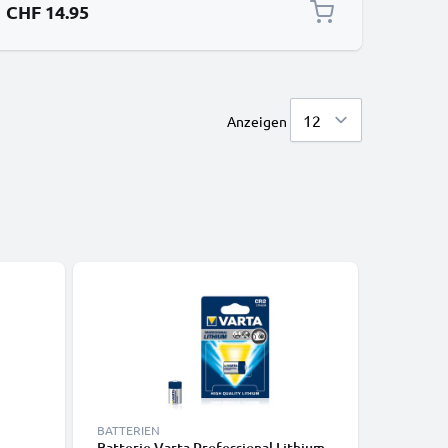
CHF 14.95
Anzeigen
BATTERIEN
KABEL & 
Batterie Varta Professional Lithium
Micro HD