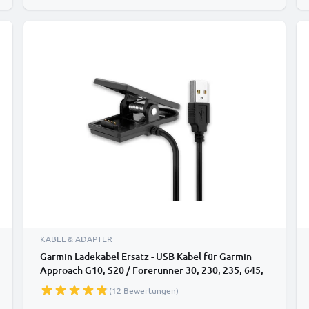
KABEL & ADAPTER
Garmin Ladekabel Ersatz - USB Kabel für Garmin
Approach G10, S20 / Forerunner 30, 230, 235, 645,
645 Music, 735XT / vivomove HR Uhr / Fitness
(12 Bewertungen)
Tracker / Smartwatch - 1A PVC Datenkabel