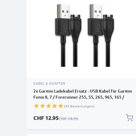
KABEL & ADAPTER
2x Garmin Ladekabel Ersatz - USB Kabel für Garmin
Fenix 8, 7 / Forerunner 255, 55, 265, 965, 165 /
Vivoactive 5 / Venu 3, 3S, 2 / Enduro 3 Uhr / Fitness
(49 Bewertungen)
Tracker / Smartwatch - 1m 1A PVC Datenkabel
Sonderpreis
CHF 12.95
Regulärer Preis
CHF 14.95