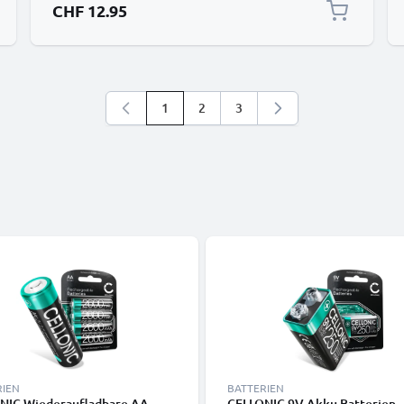
CHF 12.95
1
2
3
Sie lesen gerade die Seite
Seite
Seite
RIEN
BATTERIEN
NIC Wiederaufladbare AA
CELLONIC 9V Akku Batterien -