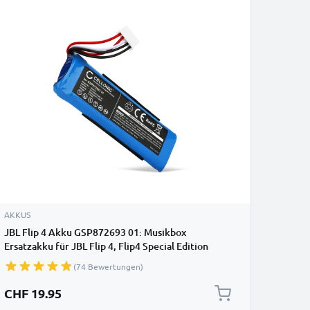
AKKUS
JBL Flip 4 Akku GSP872693 01: Musikbox
Ersatzakku für JBL Flip 4, Flip4 Special Edition
Lautsprecher - 3000mAh Soundbox Ersatzteile
(74 Bewertungen)
Batterie JBL GSP872693 01
CHF 19.95