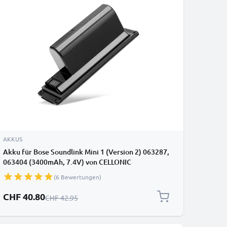
AKKUS
Akku für Bose Soundlink Mini 1 (Version 2) 063287,
063404 (3400mAh, 7.4V) von CELLONIC
(6 Bewertungen)
Sonderpreis
CHF 40.80
Regulärer Preis
CHF 42.95