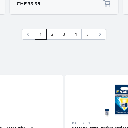
CHF 39.95
1
2
3
4
5
Sie lesen gerade die Seite
Seite
Seite
Seite
Seite
BATTERIEN
B - Datenkabel 2.0
Batterie Varta Professional L