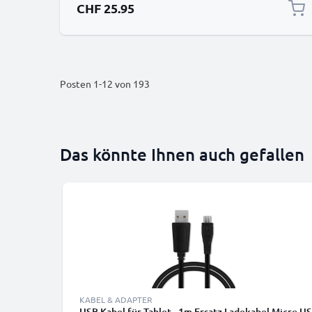
CHF 25.95
Posten
1
-
12
von
193
Das könnte Ihnen auch gefallen
KABEL & ADAPTER
USB Kabel für Tablet - 1m Ersatz Ladekabel Micro US