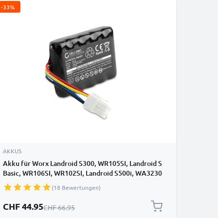
-33%
AKKUS
Akku für Worx Landroid S300, WR105SI, Landroid S
Basic, WR106SI, WR102SI, Landroid S500i, WA3230
2500mAh von CELLONIC
(18 Bewertungen)
Sonderpreis
CHF 44.95
Regulärer Preis
CHF 66.95