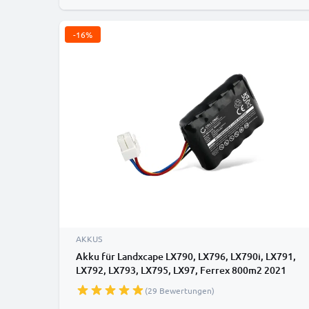
-16%
AKKUS
Akku für Landxcape LX790, LX796, LX790i, LX791,
LX792, LX793, LX795, LX97, Ferrex 800m2 2021
(LA0001, LA0002) 2500mAh von CELLONIC
(29 Bewertungen)