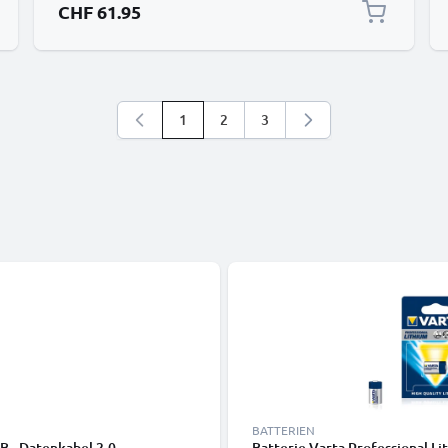
CHF 61.95
1
2
3
Sie lesen gerade die Seite
Seite
Seite
BATTERIEN
B - Datenkabel 2.0
Batterie Varta Professional L