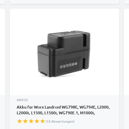
AKKUS
Akku für Worx Landroid WG798E, WG794E, L2000,
L2000i, L1500, L1500i, WG790E.1, M1000i,
WR113MI, WG792E.1, WA3225 28.0v 2500mAh Li
(10 Bewertungen)
Ion von CELLONIC