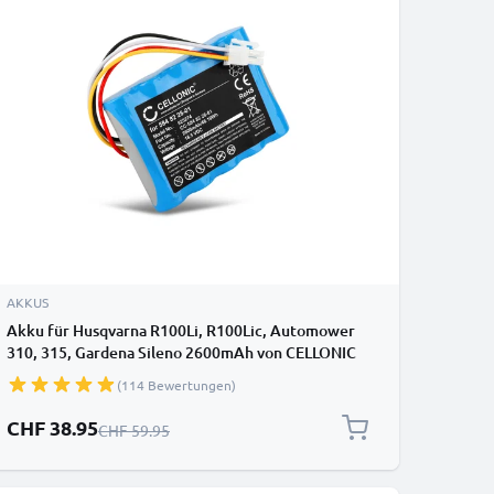
AKKUS
Akku für Husqvarna R100Li, R100Lic, Automower
310, 315, Gardena Sileno 2600mAh von CELLONIC
(114 Bewertungen)
Sonderpreis
CHF 38.95
Regulärer Preis
CHF 59.95