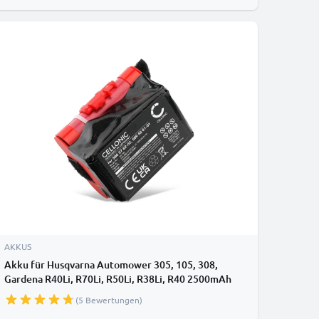
AKKUS
Akku für Husqvarna Automower 305, 105, 308,
Gardena R40Li, R70Li, R50Li, R38Li, R40 2500mAh
von CELLONIC
(5 Bewertungen)