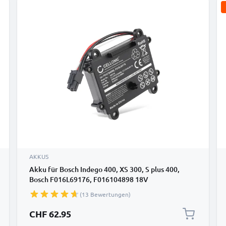
AKKUS
Akku für Bosch Indego 400, XS 300, S plus 400,
Bosch F016L69176, F016104898 18V
2500mAh Lithium Ionen von CELLONIC
(13 Bewertungen)
CHF 62.95