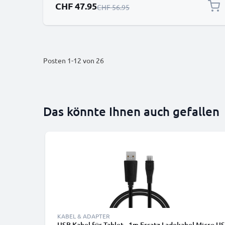
Sonderpreis
CHF 47.95
Regulärer Preis
CHF 56.95
Posten
1
-
12
von
26
Das könnte Ihnen auch gefallen
KABEL & ADAPTER
USB Kabel für Tablet - 1m Ersatz Ladekabel Micro US