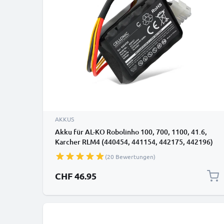
AKKUS
Akku für AL-KO Robolinho 100, 700, 1100, 41.6,
Karcher RLM4 (440454, 441154, 442175, 442196)
18V 2500mAh Li Ion von subtel
(20 Bewertungen)
CHF 46.95