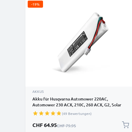
-19%
AKKUS
Akku für Husqvarna Automower 220AC,
Automower 230 ACX, 210C, 260 ACX, G2, Solar
Hybrid, Solarmower 1996 (535120902, 535120901)
(49 Bewertungen)
3Ah 18V von CELLONIC
Sonderpreis
CHF 64.95
Regulärer Preis
CHF 79.95