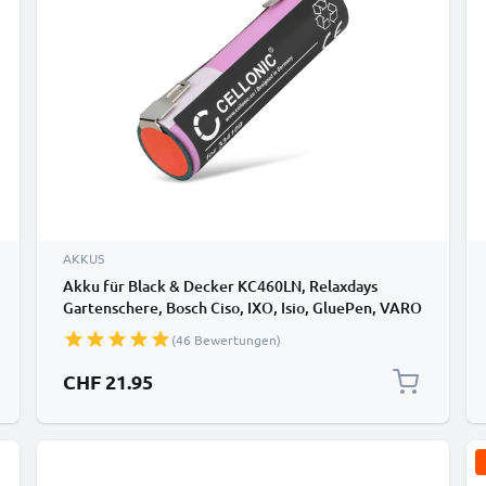
AKKUS
Akku für Black & Decker KC460LN, Relaxdays
Gartenschere, Bosch Ciso, IXO, Isio, GluePen, VARO
Powerplus, Karcher WV2 (WOLF-Garten INR18650)
(46 Bewertungen)
3.7V 2900mAh Lithium Ionen von CELLONIC
CHF 21.95