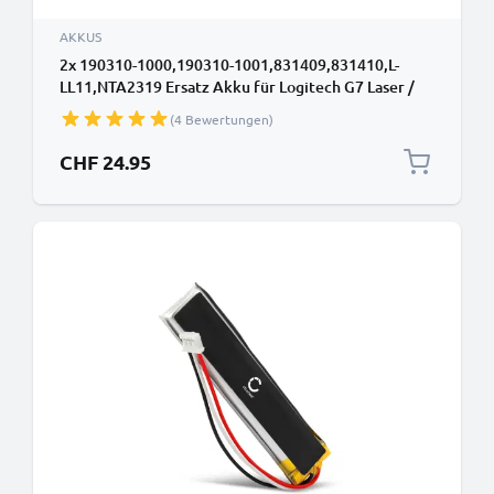
AKKUS
2x 190310-1000,190310-1001,831409,831410,L-
LL11,NTA2319 Ersatz Akku für Logitech G7 Laser /
MX Air / M-RBQ124 Ersatzakku 190310-
(4 Bewertungen)
1000,190310-1001,831409,831410,L-LL11,NTA2319 -
Zusatzakku 600mAh, Batterie
CHF 24.95