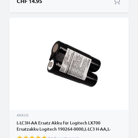
CHF 14.95
AKKUS
L-LC3H-AA Ersatz Akku für Logitech LX700
Ersatzakku Logitech 190264-0000,L-LC3 H-AA,L-
LC3H-AA - Zusatzakku 1800mAh, Batterie