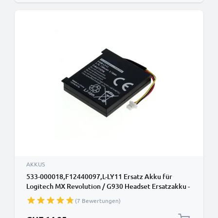
AKKUS
533-000018,F12440097,L-LY11 Ersatz Akku für
Logitech MX Revolution / G930 Headset Ersatzakku -
Zusatzakku 750mAh, Batterie
(7 Bewertungen)