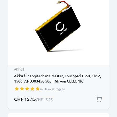
AKKUS
Akku für Logitech MX Master, Touchpad T650, 1412,
1506, AHB303450 500mAh von CELLONIC
(6 Bewertungen)
Sonderpreis
CHF 15.15
Regulärer Preis
CHF 15.95