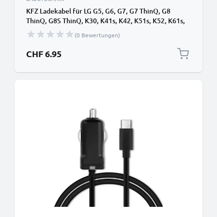
KFZ Ladekabel für LG G5, G6, G7, G7 ThinQ, G8
ThinQ, G8S ThinQ, K30, K41s, K42, K51s, K52, K61s,
V20, V30, V40 ThinQ - 1.1m, 5V, 2.4A Auto Ladegerät
(0 Bewertungen)
CHF 6.95