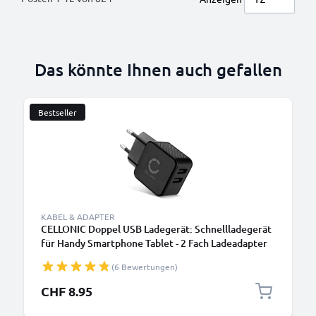
Das könnte Ihnen auch gefallen
Bestseller
KABEL & ADAPTER
CELLONIC Doppel USB Ladegerät: Schnellladegerät
für Handy Smartphone Tablet - 2 Fach Ladeadapter
mit Dual Anschluss Stecker - Mehrfach Ladestecker
(6 Bewertungen)
für Steckdose - Multi Lader Netzstecker Netzteil
CHF 8.95