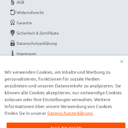
AGB
Widerrufsrecht
Garantie
Sicherheit & Zertifikate
Datenschutzerklärung
Impressum
×
UNSERE ZAHLUNGSOPTIONEN
Wir verwenden Cookies, um Inhalte und Werbung zu
personalisieren, Funktionen für soziale Medien
anzubieten und unseren Datenverkehr zu analysieren. Sie
können alle Cookies akzeptieren, nur notwendige Cookies
UNSERE VERSANDPARTNER
zulassen oder Ihre Einstellungen verwalten. Weitere
Informationen über unsere Verwendung von Cookies
finden Sie in unserer
Datenschutzerklärung
© subtel.ch 2026
Alle Preise verstehen sich inklusive Mehrwertsteuer und
zuzüglich Versandkosten. Bitte beachten Sie, dass alle