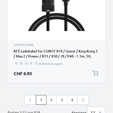
LADETECHNIK
KFZ Ladekabel für CUBOT X19 / Quest / King Kong 3
/ Max 2 / Power / R15 / X30 / J9 / P40 - 1.1m, 5V,
2.4A Auto Ladegerät
(0 Bewertungen)
CHF 6.95
1
2
3
4
Sie lesen gerade die Seite
Seite
Seite
Seite
Posten
1
-
12
von
824
Anzeigen