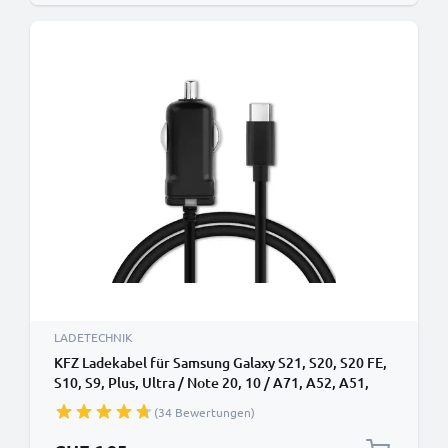
LADETECHNIK
KFZ Ladekabel für Samsung Galaxy S21, S20, S20 FE,
S10, S9, Plus, Ultra / Note 20, 10 / A71, A52, A51,
A21s, A12 - 1.1m, 5V, 2.4A Auto Ladegerät
(34 Bewertungen)