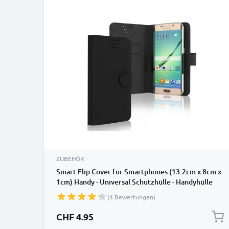
ZUBEHÖR
Smart Flip Cover für Smartphones (13.2cm x 8cm x
1cm) Handy - Universal Schutzhülle - Handyhülle
Bookstyle Case PU Leder Klapphülle faltbar, Tasche
(4 Bewertungen)
schwarz, EC Kreditkarten Halter, Kartenfach Hülle
CHF 4.95