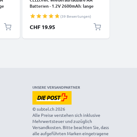
ge
Batterien - 1.2V 2600mAh: lange
Camera, 
Box
Laufzeit, viele Ladezyklen f. XBox
Gaming C
(39 Bewertungen)
Controller Kamera
D) - HDM
GPS
Fahrradbeleuchtung Telefon GPS
Blu-Ray,
CHF 19.95
CHF 6.
Navigation Funkgeräte -
Micro HD
H
Akkubatterie: aufladbare NiMH
Standard
Akku AA Mignon R6 LR6
rechargeable Battery
UNSERE VERSANDPARTNER
© subtel.ch 2026
Alle Preise verstehen sich inklusive
Mehrwertsteuer und zuzüglich
Versandkosten. Bitte beachten Sie, dass
alle aufgeführten Marken eingetragene