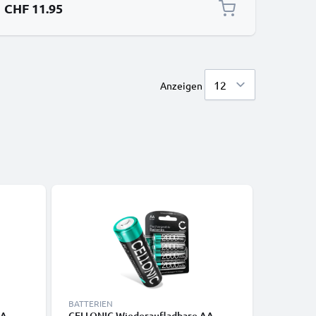
CHF 11.95
Anzeigen
BATTERIEN
KABEL & 
AA
CELLONIC Wiederaufladbare AA
Micro HD