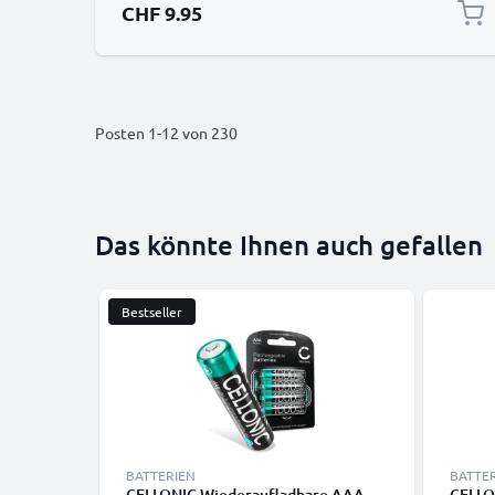
CHF 9.95
Posten
1
-
12
von
230
Das könnte Ihnen auch gefallen
Bestseller
BATTERIEN
BATTE
CELLONIC Wiederaufladbare AAA
CELLO