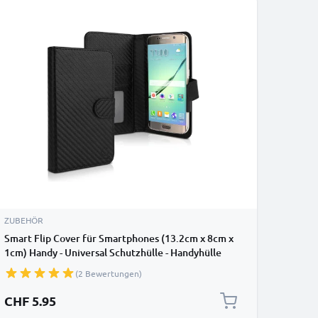
ZUBEHÖR
Smart Flip Cover für Smartphones (13.2cm x 8cm x
1cm) Handy - Universal Schutzhülle - Handyhülle
Bookstyle Case PU Leder Klapphülle faltbar, Tasche
(2 Bewertungen)
schwarz, EC Kreditkarten Halter, Kartenfach Hülle
CHF 5.95