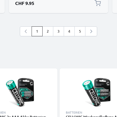
CHF 9.95
1
2
3
4
5
Sie lesen gerade die Seite
Seite
Seite
Seite
Seite
RIEN
BATTERIEN
NIC 2x AAA Akku Batterien -
CELLONIC Wiederaufladbare 