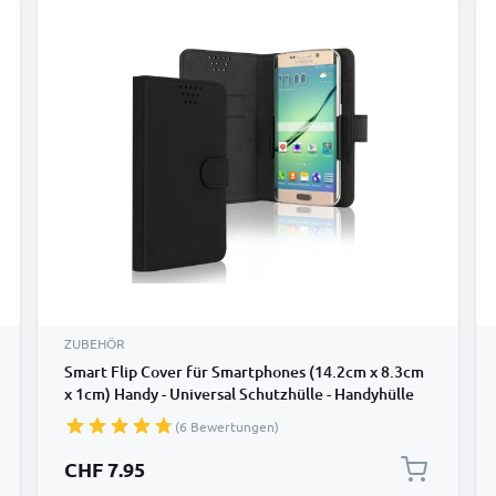
ZUBEHÖR
Smart Flip Cover für Smartphones (14.2cm x 8.3cm
x 1cm) Handy - Universal Schutzhülle - Handyhülle
Bookstyle Case PU Leder Klapphülle faltbar, Tasche
(6 Bewertungen)
schwarz, EC Kreditkarten Halter, Kartenfach Hülle
CHF 7.95