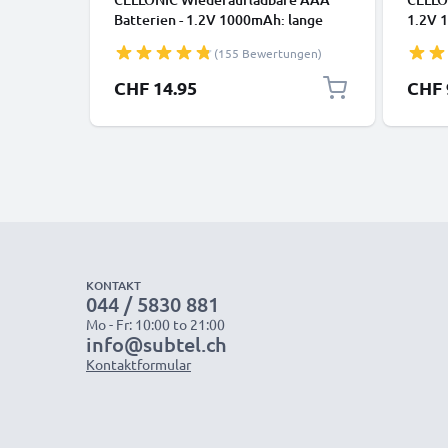
Batterien - 1.2V 1000mAh: lange
1.2V 1
Laufzeit, viele Ladezyklen f.
wieder
(155 Bewertungen)
Fernbedienung Telefon Babyphone
Batter
Solarlampe - Akkubatterie:
Babyp
CHF 14.95
CHF 
aufladbare NiMH Akku AAA Micro
NiMH 
R03 LR03 rechargeable Battery
recha
KONTAKT
044 / 5830 881
Mo - Fr: 10:00 to 21:00
info@subtel.ch
Kontaktformular