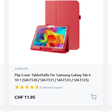
ZUBEHÖR
Flip Cover Tablethülle für Samsung Galaxy Tab 4
10.1 (SM-T530 / SM-T531 / SM-T533 / SM-T535)
Tablet Schutzhülle mit Bumper und Ständer /
(6 Bewertungen)
Stankfunktion - Kunstleder rot Bookstyle Case
Klapphülle faltbar - Touchpad Tasche / Hülle
CHF 11.95