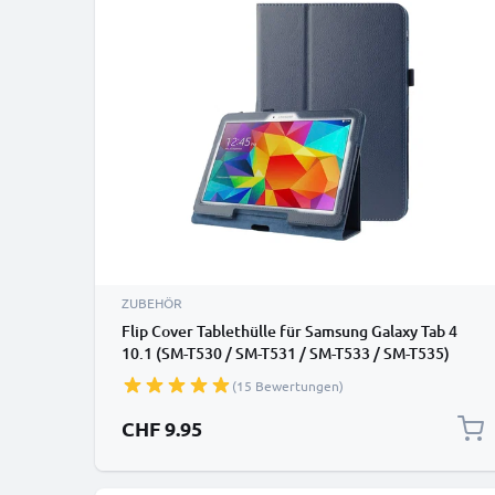
ZUBEHÖR
Flip Cover Tablethülle für Samsung Galaxy Tab 4
10.1 (SM-T530 / SM-T531 / SM-T533 / SM-T535)
Tablet Schutzhülle mit Bumper und Ständer /
(15 Bewertungen)
Stankfunktion - Kunstleder dunkelblau Bookstyle
Case Klapphülle faltbar - Touchpad Tasche / Hülle
CHF 9.95