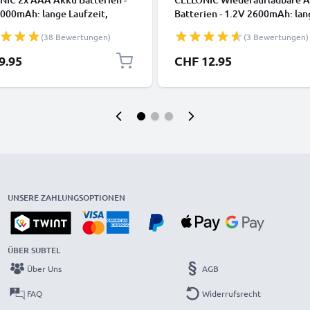
000mAh: lange Laufzeit,
Batterien - 1.2V 2600mAh: lan
aufladbar, viele Ladezyklen -
Laufzeit, viele Ladezyklen f. X
(38 Bewertungen)
(3 Bewertungen)
ien f. Fernbedienung Telefon
Controller Kamera
hone Solarlampe: aufladbare
Fahrradbeleuchtung Telefon 
9.95
CHF 12.95
Akkus AAA Micro R03 LR03
Navigation Funkgeräte -
rgeable Battery
Akkubatterie: aufladbare NiM
Akku AA Mignon R6 LR6
rechargeable Battery
UNSERE ZAHLUNGSOPTIONEN
ÜBER SUBTEL
Über Uns
AGB
FAQ
Widerrufsrecht