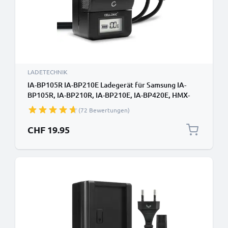
LADETECHNIK
IA-BP105R IA-BP210E Ladegerät für Samsung IA-
BP105R, IA-BP210R, IA-BP210E, IA-BP420E, HMX-
H200 Kamera-Akkus von CELLONIC
(72 Bewertungen)
CHF 19.95