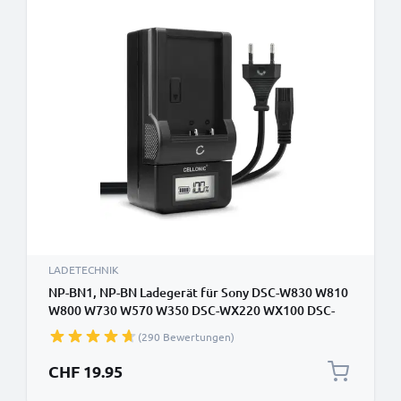
LADETECHNIK
NP-BN1, NP-BN Ladegerät für Sony DSC-W830 W810
W800 W730 W570 W350 DSC-WX220 WX100 DSC-
QX10 Kamera-Akkus von CELLONIC
(290 Bewertungen)
CHF 19.95