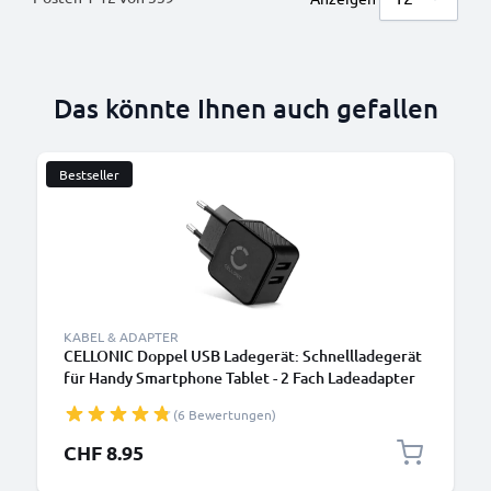
Das könnte Ihnen auch gefallen
Bestseller
KABEL & ADAPTER
CELLONIC Doppel USB Ladegerät: Schnellladegerät
für Handy Smartphone Tablet - 2 Fach Ladeadapter
mit Dual Anschluss Stecker - Mehrfach Ladestecker
(6 Bewertungen)
für Steckdose - Multi Lader Netzstecker Netzteil
CHF 8.95