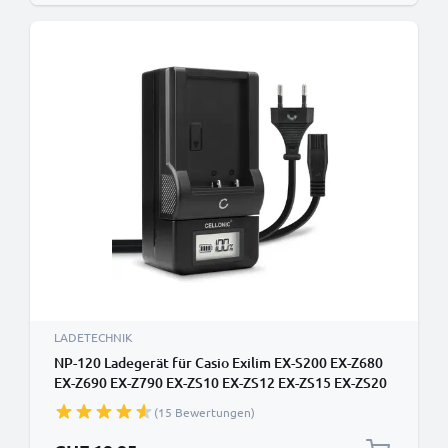
LADETECHNIK
NP-120 Ladegerät für Casio Exilim EX-S200 EX-Z680
EX-Z690 EX-Z790 EX-ZS10 EX-ZS12 EX-ZS15 EX-ZS20
EX-ZS30 Kamera-Akkus von CELLONIC
(15 Bewertungen)