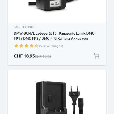
LADETECHNIK
DMW-BCH7E Ladegerät für Panasonic Lumix DMC-
FP1 / DMC-FP2 / DMC-FP3 Kamera-Akkus von
CELLONIC
(5 Bewertungen)
Sonderpreis
CHF 18.95
Regulärer Preis
CHF 19.95