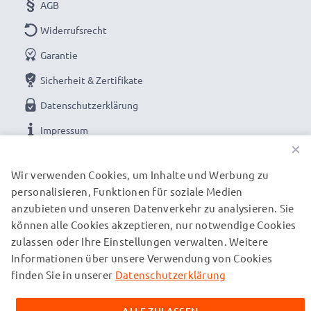
AGB
Widerrufsrecht
Garantie
Sicherheit & Zertifikate
Datenschutzerklärung
Impressum
×
UNSERE ZAHLUNGSOPTIONEN
Wir verwenden Cookies, um Inhalte und Werbung zu
personalisieren, Funktionen für soziale Medien
anzubieten und unseren Datenverkehr zu analysieren. Sie
können alle Cookies akzeptieren, nur notwendige Cookies
UNSERE VERSANDPARTNER
zulassen oder Ihre Einstellungen verwalten. Weitere
Informationen über unsere Verwendung von Cookies
finden Sie in unserer
Datenschutzerklärung
© subtel.ch 2026
Alle Preise verstehen sich inklusive Mehrwertsteuer und
zuzüglich Versandkosten. Bitte beachten Sie, dass alle