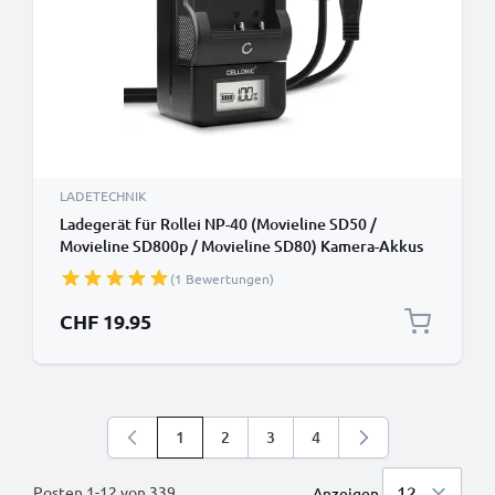
LADETECHNIK
Ladegerät für Rollei NP-40 (Movieline SD50 /
Movieline SD800p / Movieline SD80) Kamera-Akkus
von CELLONIC
(1 Bewertungen)
CHF 19.95
1
2
3
4
Sie lesen gerade die Seite
Seite
Seite
Seite
Posten
1
-
12
von
339
Anzeigen