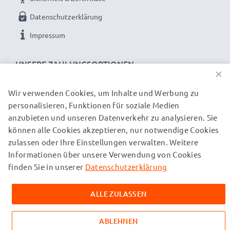
Datenschutzerklärung
Impressum
UNSERE ZAHLUNGSOPTIONEN
×
Wir verwenden Cookies, um Inhalte und Werbung zu
personalisieren, Funktionen für soziale Medien
UNSERE VERSANDPARTNER
anzubieten und unseren Datenverkehr zu analysieren. Sie
können alle Cookies akzeptieren, nur notwendige Cookies
zulassen oder Ihre Einstellungen verwalten. Weitere
© subtel.ch 2026
Informationen über unsere Verwendung von Cookies
Alle Preise verstehen sich inklusive Mehrwertsteuer und
zuzüglich Versandkosten. Bitte beachten Sie, dass alle
finden Sie in unserer
Datenschutzerklärung
aufgeführten Marken eingetragene Marken ihrer jeweiligen
Inhaber sind und ausschließlich zur Information über unsere
ALLE ZULASSEN
Produkte auf unseren Webseiten genannt werden.
ABLEHNEN