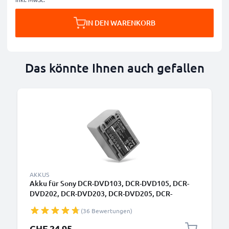
IN DEN WARENKORB
Das könnte Ihnen auch gefallen
AKKUS
Akku für Sony DCR-DVD103, DCR-DVD105, DCR-
DVD202, DCR-DVD203, DCR-DVD205, DCR-
DVD304, DCR-DVD305, DCR-DVD403 NP-FP30, NP-
(36 Bewertungen)
FP50, NP-FP60, NP-FP70, NP-FP71, NP-FP90
(1360mAh, 7.4V) von CELLONIC
CHF 24.95