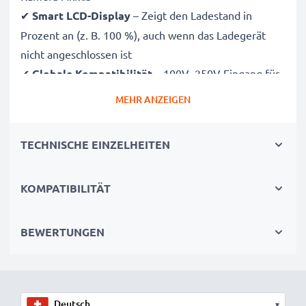
✔
Smart LCD-Display
– Zeigt den Ladestand in
Prozent an (z. B. 100 %), auch wenn das Ladegerät
nicht angeschlossen ist
✔
Globale Kompatibilität
– 100V–250V Eingang für
weltweiten Einsatz
MEHR ANZEIGEN
✔
Intelligentes Laden
– Sanfte, variable Spannung
verlängert die Lebensdauer des Akkus
TECHNISCHE EINZELHEITEN
✔
Zertifizierte Sicherheit
– CE- und RoHS-zertifiziert
mit Schutz vor Überladung, Überhitzung und
KOMPATIBILITÄT
Kurzschluss
Kompakt & reisetauglich
BEWERTUNGEN
✔
Kompakt & leicht
– Passt perfekt in jede
Kameratasche
✔
Hochwertige Materialien
– Flexibles,
▾