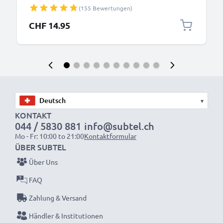
Fernbedienung Telefon Babyphone Solarlampe -
(155 Bewertungen)
Akkubatterie: aufladbare NiMH Akku AAA Micro
R03 LR03 rechargeable Battery
CHF 14.95
▾
KONTAKT
044 / 5830 881
info@subtel.ch
Mo - Fr: 10:00 to 21:00
Kontaktformular
ÜBER SUBTEL
Über Uns
FAQ
Zahlung & Versand
Händler & Institutionen