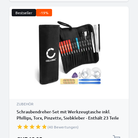
Bestseller
-19%
ZUBEHÖR
Schraubendreher-Set mit Werkzeugtasche inkl.
Phillips, Torx, Pinzette, Siebkleber - Enthält 23 Teile
(40 Bewertungen)
Sonderpreis