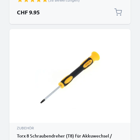
(38 Bewertungen)
Pentalobe Schraubendreher, Pinzette, Plektron und
mehr von CELLONIC
CHF 9.95
ZUBEHÖR
Torx 8 Schraubendreher (T8) für Akkuwechsel /