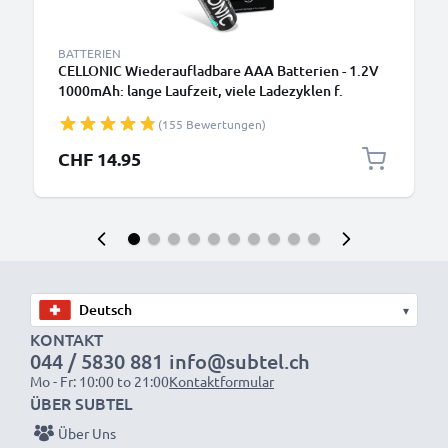
BATTERIEN
CELLONIC Wiederaufladbare AAA Batterien - 1.2V
1000mAh: lange Laufzeit, viele Ladezyklen f.
Fernbedienung Telefon Babyphone Solarlampe -
(155 Bewertungen)
Akkubatterie: aufladbare NiMH Akku AAA Micro
R03 LR03 rechargeable Battery
CHF 14.95
▾
KONTAKT
044 / 5830 881
info@subtel.ch
Mo - Fr: 10:00 to 21:00
Kontaktformular
ÜBER SUBTEL
Über Uns