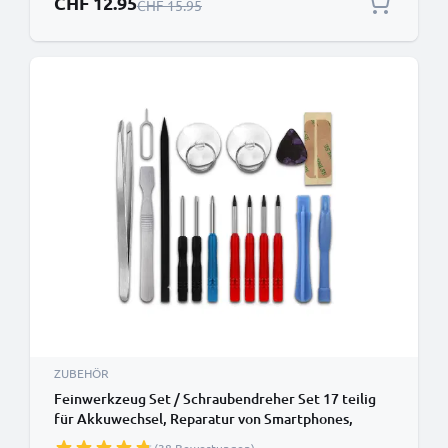
CHF 12.95
Regulärer Preis
CHF 15.95
ZUBEHÖR
Feinwerkzeug Set / Schraubendreher Set 17 teilig
für Akkuwechsel, Reparatur von Smartphones,
Tablets und Notebook - Torx,