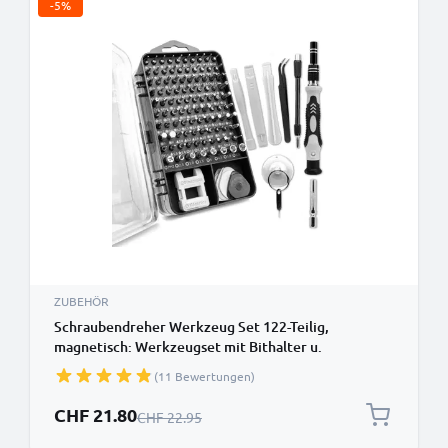
-5%
ZUBEHÖR
Schraubendreher Werkzeug Set 122-Teilig,
magnetisch: Werkzeugset mit Bithalter u.
Schraubenzieher Bit Satz: Torx Imbus Y Type uvm. -
(11 Bewertungen)
Reparaturset f. Handy Akku Laptop Display
Feinwerkzeug, Tool Kit
Sonderpreis
CHF 21.80
Regulärer Preis
CHF 22.95