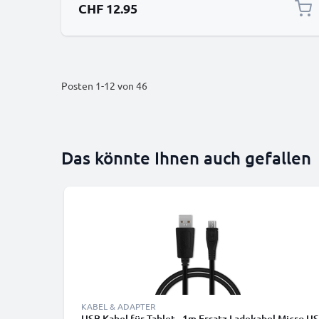
CHF 12.95
Posten
1
-
12
von
46
Das könnte Ihnen auch gefallen
KABEL & ADAPTER
USB Kabel für Tablet - 1m Ersatz Ladekabel Micro US