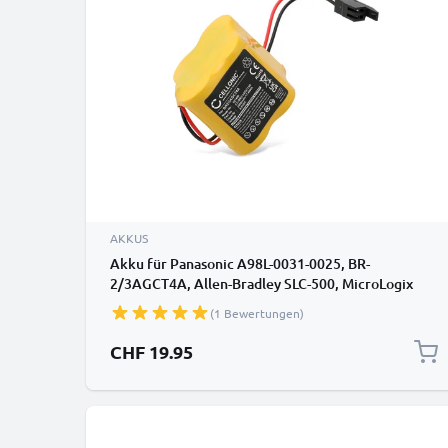
AKKUS
Akku für Panasonic A98L-0031-0025, BR-
2/3AGCT4A, Allen-Bradley SLC-500, MicroLogix
1400, MicroLogix 1500 A98L00310025,
(1 Bewertungen)
BR2/3AGCT4A (2900mAh, 6V) von subtel
CHF 19.95