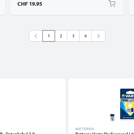
CHF 19.95
1
2
3
4
Sie lesen gerade die Seite
Seite
Seite
Seite
BATTERIEN
B - Datenkabel 2.0
Batterie Varta Professional L