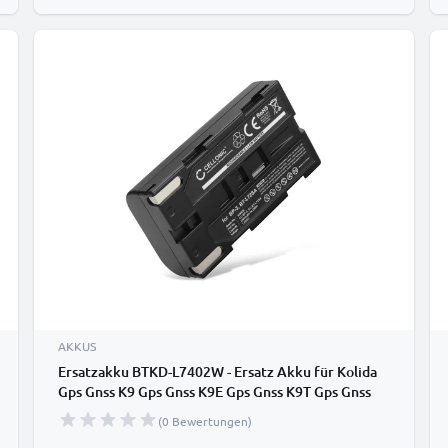
AKKUS
Ersatzakku BTKD-L7402W - Ersatz Akku für Kolida
Gps Gnss K9 Gps Gnss K9E Gps Gnss K9T Gps Gnss
K9TX GPS K7 Pin GPS Sanding L7402W BTKD-
(0 Bewertungen)
L7402W - Zusatzakku 2200mAh, Batterie