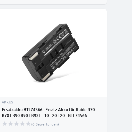
AKKUS
Ersatzakku BTL74S66 - Ersatz Akku für Ruide R70
R70T R90 R90T R93T T10 T20 T20T BTL74S66 -
Zusatzakku 2200mAh, Batterie
(0 Bewertungen)