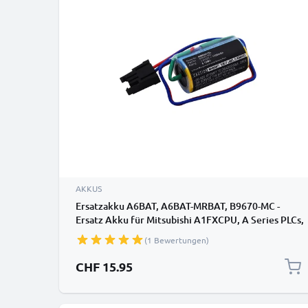
AKKUS
Ersatzakku A6BAT, A6BAT-MRBAT, B9670-MC -
Ersatz Akku für Mitsubishi A1FXCPU, A Series PLCs,
A1S Series PLC A6BAT, A6BAT-MRBAT, B9670-MC -
(1 Bewertungen)
Zusatzakku 1700mAh, Batterie
CHF 15.95