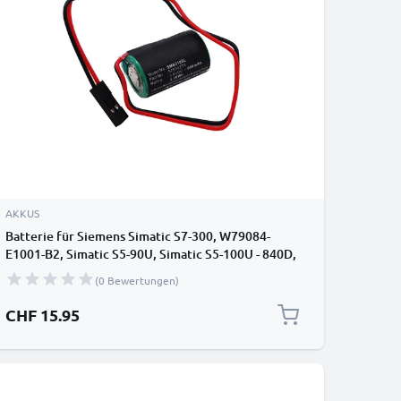
AKKUS
Batterie für Siemens Simatic S7-300, W79084-
E1001-B2, Simatic S5-90U, Simatic S5-100U - 840D,
MC2-BAT-AB, 575332TA, 6FC5247-0AA18-0AA0
(0 Bewertungen)
(900mAh ) Ersatzakku
CHF 15.95