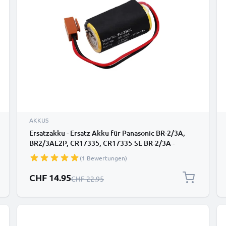
AKKUS
Ersatzakku - Ersatz Akku für Panasonic BR-2/3A,
BR2/3AE2P, CR17335, CR17335-SE BR-2/3A -
Zusatzakku 1200mAh, Batterie
(1 Bewertungen)
Sonderpreis
CHF 14.95
Regulärer Preis
CHF 22.95