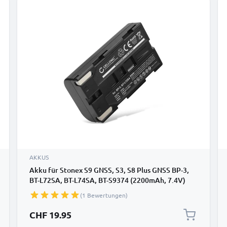
AKKUS
Akku für Stonex S9 GNSS, S3, S8 Plus GNSS BP-3,
BT-L72SA, BT-L74SA, BT-S9374 (2200mAh, 7.4V)
von CELLONIC
(1 Bewertungen)
CHF 19.95