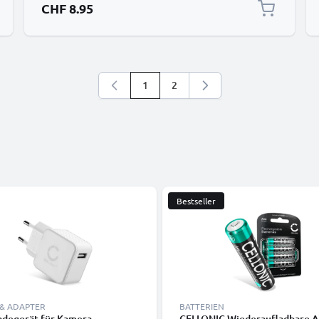
CHF 8.95
1
2
Sie lesen gerade die Seite
Seite
Bestseller
 & ADAPTER
BATTERIEN
adegerät für Kamera
CELLONIC Wiederaufladbare 