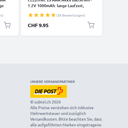
ge
1.2V 1000mAh: lange Laufzeit,
Batterie
wiederaufladbar, viele Ladezyklen -
Laufzeit,
n)
(38 Bewertungen)
hone
Batterien f. Fernbedienung Telefon
Controll
Babyphone Solarlampe: aufladbare
Fahrradb
CHF 9.95
CHF 12
icro
NiMH Akkus AAA Micro R03 LR03
Navigati
y
rechargeable Battery
Akkubatt
Akku AA
recharge
UNSERE VERSANDPARTNER
© subtel.ch 2026
Alle Preise verstehen sich inklusive
Mehrwertsteuer und zuzüglich
Versandkosten. Bitte beachten Sie, dass
alle aufgeführten Marken eingetragene