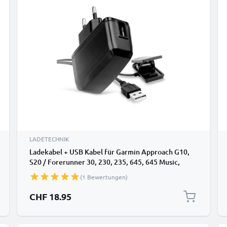
LADETECHNIK
Ladekabel + USB Kabel für Garmin Approach G10,
S20 / Forerunner 30, 230, 235, 645, 645 Music,
735XT / vivomove HR Smartwatch Ersatz Ladegerät
(1 Bewertungen)
1A - Fitness Tracker Armband Auflader
CHF 18.95