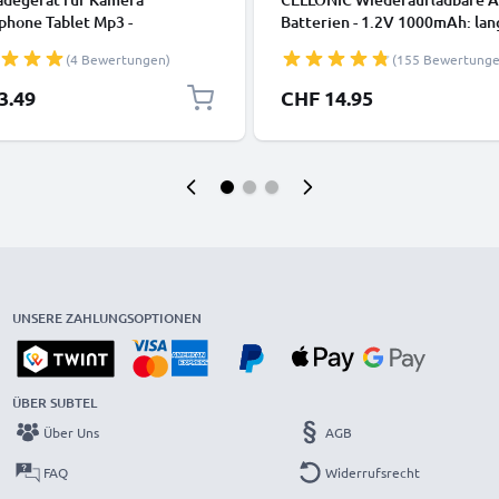
phone Tablet Mp3 -
Batterien - 1.2V 1000mAh: lan
dapter mit USB Anschluss
Laufzeit, viele Ladezyklen f.
(4 Bewertungen)
(155 Bewertunge
r - Strom Adapter:
Fernbedienung Telefon Babyp
ecker für Steckdose - Lader
Solarlampe - Akkubatterie:
3.49
CHF 14.95
ecker Netzteil
aufladbare NiMH Akku AAA M
R03 LR03 rechargeable Batter
UNSERE ZAHLUNGSOPTIONEN
ÜBER SUBTEL
Über Uns
AGB
FAQ
Widerrufsrecht