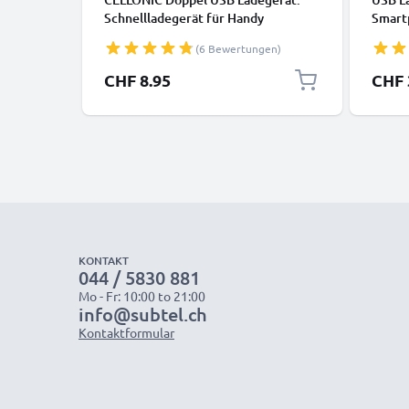
Schnellladegerät für Handy
Smart
Smartphone Tablet - 2 Fach
Ladea
(6 Bewertungen)
Ladeadapter mit Dual Anschluss
Stecke
Stecker - Mehrfach Ladestecker für
Ladest
CHF 8.95
CHF 
Steckdose - Multi Lader Netzstecker
Netzst
Netzteil
KONTAKT
044 / 5830 881
Mo - Fr: 10:00 to 21:00
info@subtel.ch
Kontaktformular