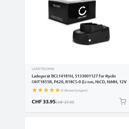
LADETECHNIK
Ladegerät BCL14181H, 5133001127 für Ryobi
OHT1855R, P620, R18CS-0 (Li-ion, NiCD, NiMH, 12V
/ 14.4V / 18V) BCL14181H,5133001127 Ladestation
(3 Bewertungen)
Sonderpreis
CHF 33.95
Regulärer Preis
CHF 37.95