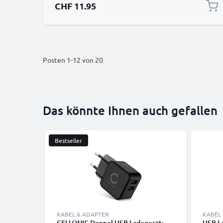
CHF 11.95
Posten
1
-
12
von
20
Das könnte Ihnen auch gefallen
Bestseller
KABEL & ADAPTER
KABEL
CELLONIC Doppel USB Ladegerät:
USB L