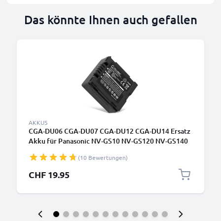
Das könnte Ihnen auch gefallen
AKKUS
CGA-DU06 CGA-DU07 CGA-DU12 CGA-DU14 Ersatz
Akku für Panasonic NV-GS10 NV-GS120 NV-GS140
NV-GS150 NV-GS158 NV-GS180 NV-GS188 NV-
(10 Bewertungen)
GS200 - Kamera Ersatzakku - Kameraakku 750mAh,
Batterie
CHF 19.95