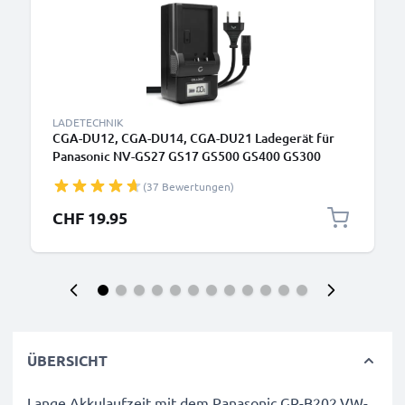
LADETECHNIK
CGA-DU12, CGA-DU14, CGA-DU21 Ladegerät für
Panasonic NV-GS27 GS17 GS500 GS400 GS300
VDR-D150 SDR-H20 Kamera-Akkus von CELLONIC
(37 Bewertungen)
CHF 19.95
ÜBERSICHT
Lange Akkulaufzeit mit dem Panasonic GR-B202,VW-