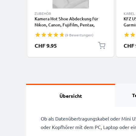
ZUBEHÖR
KABEL
Kamera Hot Shoe Abdeckung für
KFZ U
Nikon, Canon, Fujifilm, Pentax,
Garmin
Panasonic Lumix, Leica von
DriveA
(9 Bewertungen)
CELLONIC
eTrex
USB L
CHF 9.95
CHF 
T
Übersicht
Ob als Datenübertragungskabel oder Mini U
oder Kopfhörer mit dem PC, Laptop oder e