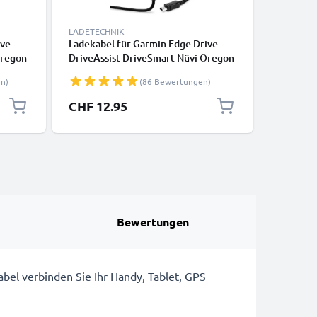
LADETECHNIK
LADETECH
ive
Ladekabel für Garmin Edge Drive
KFZ Lade
Oregon
DriveAssist DriveSmart Nüvi Oregon
Drive, Dr
 Mini
eTrex GPSMAP GPS Navigator - Mini
Oregon, 
n)
(86 Bewertungen)
USB Ladegerät , 2A / 2000mA
2.4A / 2
eckdose
Ladekabel 1,2m - Netzteil, Steckdose
CHF 12.95
CHF 9.
Bewertungen
el verbinden Sie Ihr Handy, Tablet, GPS