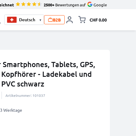
eichnet
2500+
Bewertungen auf
Google
B2B
CHF 0.00
▾
Minikarte um
0
r Smartphones, Tablets, GPS,
 Kopfhörer - Ladekabel und
 PVC schwarz
Artikelnummer: 101037
2-3 Werktage