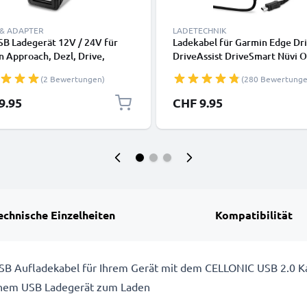
 & ADAPTER
LADETECHNIK
SB Ladegerät 12V / 24V für
Ladekabel für Garmin Edge Dr
 Approach, Dezl, Drive,
DriveAssist DriveSmart Nüvi 
ssist, DriveSmart, Edge,
eTrex GPSMAP GPS Navigator -
(2 Bewertungen)
(280 Bewertunge
, GPSMAP, Nüvi, Oregon, Zumo
USB Ladegerät , 1A / 1000mA
adeadapter Ladegerät
Ladekabel 1.1m - Netzteil, St
9.95
CHF 9.95
echnische Einzelheiten
Kompatibilität
SB Aufladekabel für Ihrem Gerät mit dem CELLONIC USB 2.0 Kab
inem USB Ladegerät zum Laden