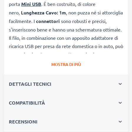
porta
Mini USB
. È ben costruito, di colore
nero,
Lunghezza Cavo: 1m
, non puzza né si attorciglia
facilmente. I
connettori
sono robusti e precisi,
s'inseriscono bene e hanno una schermatura ottimale.
Il filo, in combinazione con un apposito adattatore di
ricarica USB per presa da rete domestica o in auto, può
essere impiegato come cavetto per ricaricare
rapidamente e in totale sicurezza.
MOSTRA DI PIÙ
CAVETTO USB DI RICAMBIO PER COLLEGARE IL
DETTAGLI TECNICI
TELEFONO
A PC, TABLET O FOTOCAMERA
★
per scaricare e
trasferire foto
, video e documenti
COMPATIBILITÀ
verso una periferica, un portatile o computer
★ sincronizzare,
aggiornare
software o scaricare dal
tuo N95 / 6300 / 6110 / 5300
RECENSIONI
★ offre una
Velocità di trasferimento (max)
: 480