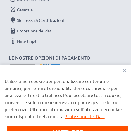
Materiale del Connettore: PVC
Collegamento 1: Mini USB
Garanzia
Collegamento 2: USB A
Sicurezza & Certificazioni
Versione: 2.0
Protezione dei dati
Velocità di trasferimento (max): 480 MBit/s - USB 2.0
Corrente di carica: 1A
Note legali
Lunghezza Cavo: 1m
LE NOSTRE OPZIONI DI PAGAMENTO
Colore: nero
×
Un cavo usb dati / ricarica dall'ottimo rapporto
Utilizziamo i cookie per personalizzare contenuti e
I NOSTRI PARTNER DI SPEDIZIONE
qualità-prezzo!
annunci, per fornire funzionalità dei social media e per
analizzare il nostro traffico. Puoi accettare tutti i cookie,
★
3 ANNI DI GARANZIA
★
consentire solo i cookie necessari oppure gestire le tue
© subtel.ch 2026
subtel significa qualità certificata, per questo diamo 3
preferenze. Ulteriori informazioni sull’utilizzo dei cookie
Tutti i prezzi sono comprensivi di IVA e al netto dei costi di
spedizione. Si prega di notare che tutti i marchi citati sono
sono disponibili nella nostra
anni di garanzia
Protezione dei Dati
marchi registrati dei rispettivi proprietari e vengono
menzionati sulle nostre pagine web esclusivamente per