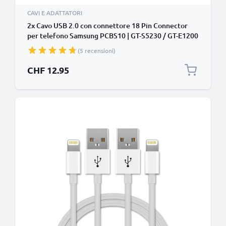
CAVI E ADATTATORI
2x Cavo USB 2.0 con connettore 18 Pin Connector
per telefono Samsung PCBS10 | GT-S5230 / GT-E1200
/ GT E1190 / GT-E1150 / GT-E1050 / SGH-F480 filo di
(5 recensioni)
1m cavetto dati & ricarica in nero per cellulare
CHF 12.95