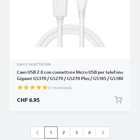
CAVI E ADATTATORI
Cavo USB 2.0 con connettore Micro USB per telefono
Gigaset GS370 / GS270 / GS270 Plus / GS185 / GS180
/ GS170 / GS160 / GS100 filo di 1m cavetto dati &
(1 recensioni)
ricarica 1A in PVC bianco per cellulare
CHF 6.95
1
2
3
4
Stai leggendo la pagina
Pagina
Pagina
Pagina