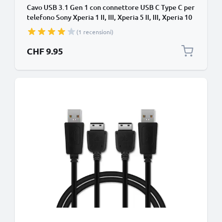
Cavo USB 3.1 Gen 1 con connettore USB C Type C per
telefono Sony Xperia 1 II, III, Xperia 5 II, III, Xperia 10
II, III XZ2, XZ3, XZ1 Compact filo di 1,0m cavetto dati
(1 recensioni)
& ricarica 3A (PD-60W) in PVC nero per cellulare
CHF 9.95