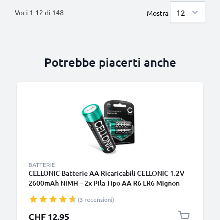
Voci
1
-
12
di
148
Mostra
Potrebbe piacerti anche
BATTERIE
CELLONIC Batterie AA Ricaricabili CELLONIC 1.2V
2600mAh NiMH – 2x Pila Tipo AA R6 LR6 Mignon
per Fotocamere, Luci da Bici, Telefoni, GPS, Radio
(3 recensioni)
CHF 12.95