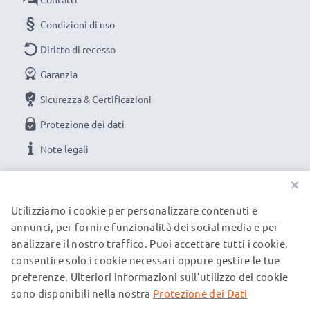
Condizioni di uso
Diritto di recesso
Garanzia
Sicurezza & Certificazioni
Protezione dei dati
Note legali
×
LE NOSTRE OPZIONI DI PAGAMENTO
Utilizziamo i cookie per personalizzare contenuti e
annunci, per fornire funzionalità dei social media e per
analizzare il nostro traffico. Puoi accettare tutti i cookie,
I NOSTRI PARTNER DI SPEDIZIONE
consentire solo i cookie necessari oppure gestire le tue
preferenze. Ulteriori informazioni sull’utilizzo dei cookie
sono disponibili nella nostra
Protezione dei Dati
© subtel.ch 2026