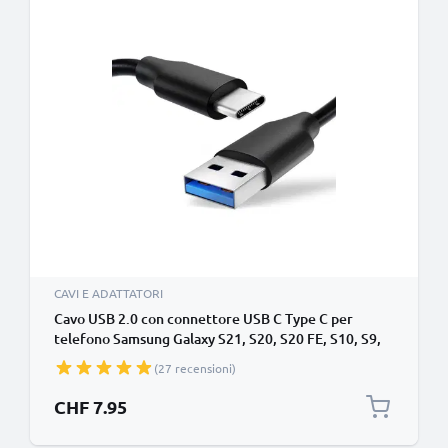
CAVI E ADATTATORI
Cavo USB 2.0 con connettore USB C Type C per
telefono Samsung Galaxy S21, S20, S20 FE, S10, S9,
Plus, Ultra / Note 20, 10 / A71, A52, A51, A21s, A12
(27 recensioni)
filo di 1,0m cavetto dati & ricarica 3A in PVC nero
per cellulare
CHF 7.95