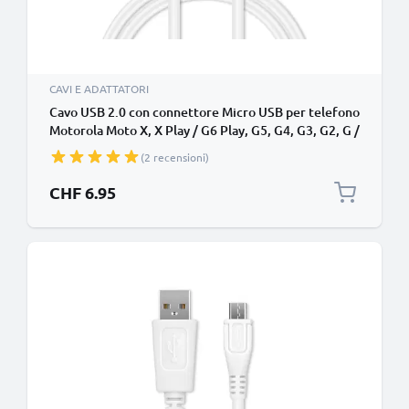
CAVI E ADATTATORI
Cavo USB 2.0 con connettore Micro USB per telefono
Motorola Moto X, X Play / G6 Play, G5, G4, G3, G2, G /
E4, E3, E2 / C, C Plus / RAZR filo di 1m cavetto dati &
(2 recensioni)
ricarica 1A in PVC bianco per cellulare
CHF 6.95