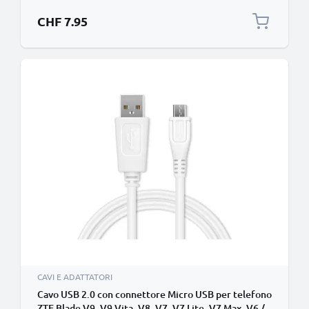
mini filo di 1,0m cavetto dati & ricarica 3A in PVC
nero per cellulare
CHF 7.95
CAVI E ADATTATORI
Cavo USB 2.0 con connettore Micro USB per telefono
ZTE Blade V9, V9 Vita, V8, V7, V7 Lite, V7 Max, V6 /