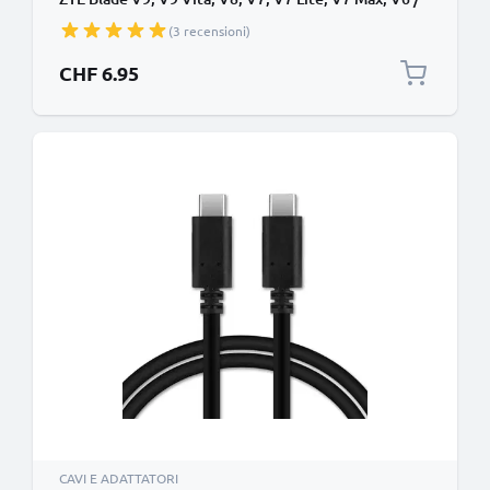
L6, L5, L3 / Axon Mini / A452 / S6 filo di 1m cavetto
(3 recensioni)
dati & ricarica 1A in PVC bianco per cellulare
CHF 6.95
CAVI E ADATTATORI