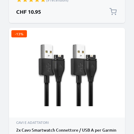
(9 recensioni)
ricarica 1A in nero PVC, per bracciale fitenss
CHF 10.95
-13%
CAVI E ADATTATORI
2x Cavo Smartwatch Connettore / USB A per Garmin