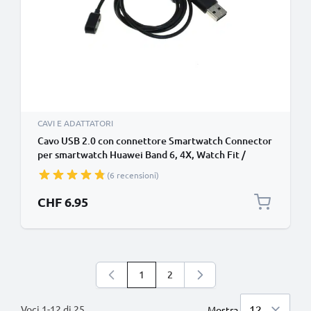
CAVI E ADATTATORI
Cavo USB 2.0 con connettore Smartwatch Connector
per smartwatch Huawei Band 6, 4X, Watch Fit /
Honor Watch ES, Band 6 filo di cavetto dati & ricarica
(6 recensioni)
1A in nero PVC, per bracciale fitenss
CHF 6.95
1
2
Stai leggendo la pagina
Pagina
Voci
1
-
12
di
25
Mostra