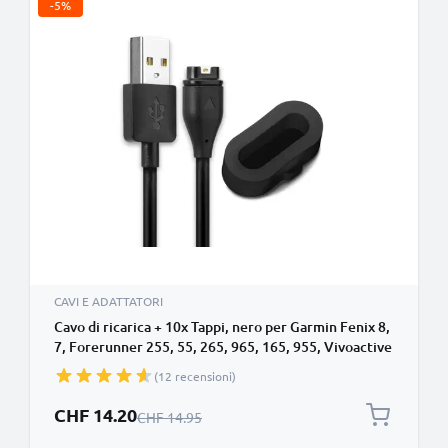
-5%
CAVI E ADATTATORI
Cavo di ricarica + 10x Tappi, nero per Garmin Fenix 8,
7, Forerunner 255, 55, 265, 965, 165, 955, Vivoactive
5, Venu 3, 3S, 2, Enduro 3, lungo 1m, cavo usb 2.0 1A,
(12 recensioni)
nero, in PVC Cavo dati
Prezzo speciale
CHF 14.20
Prezzo normale
CHF 14.95