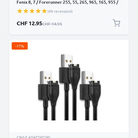
Fenix 8, 7 / Forerunner 255, 55, 265, 965, 165, 955 /
Vivoactive 5 / Venu 3, 3S, 2 / Enduro 3 1A cavetto
(49 recensioni)
dati e ricarica nero, PVC, 1m marca subtel
Prezzo speciale
CHF 12.95
Prezzo normale
CHF 14.95
-17%
CAVI E ADATTATORI