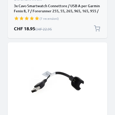
3x Cavo Smartwatch Connettore / USB A per Garmin
Fenix 8, 7 / Forerunner 255, 55, 265, 965, 165, 955 /
Vivoactive 5 / Venu 3, 3S, 2 / Enduro 3 0.5A cavetto
(7 recensioni)
dati e ricarica nero, 1m marca subtel
Prezzo speciale
CHF 18.95
Prezzo normale
CHF 22.95