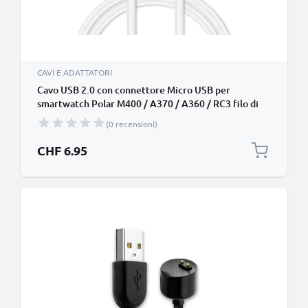
CAVI E ADATTATORI
Cavo USB 2.0 con connettore Micro USB per
smartwatch Polar M400 / A370 / A360 / RC3 filo di
1m cavetto dati & ricarica 1A in bianco PVC, per
(0 recensioni)
bracciale fitenss
CHF 6.95