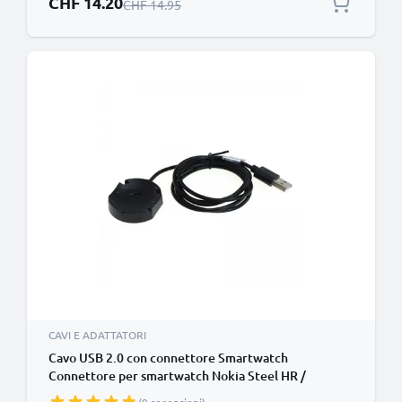
CHF 14.20
Prezzo normale
CHF 14.95
CAVI E ADATTATORI
Cavo USB 2.0 con connettore Smartwatch
Connettore per smartwatch Nokia Steel HR /
Withings Steel HR filo di 0,90m cavetto dati &