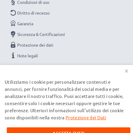
Condizioni di uso
Diritto di recesso
Garanzia
Sicurezza & Certificazioni
Protezione dei dati
Note legali
×
LE NOSTRE OPZIONI DI PAGAMENTO
Utilizziamo i cookie per personalizzare contenuti e
annunci, per fornire funzionalità dei social media e per
analizzare il nostro traffico. Puoi accettare tutti i cookie,
I NOSTRI PARTNER DI SPEDIZIONE
consentire solo i cookie necessari oppure gestire le tue
preferenze. Ulteriori informazioni sull’utilizzo dei cookie
sono disponibili nella nostra
Protezione dei Dati
© subtel.ch 2026
Tutti i prezzi sono comprensivi di IVA e al netto dei costi di
spedizione. Si prega di notare che tutti i marchi citati sono