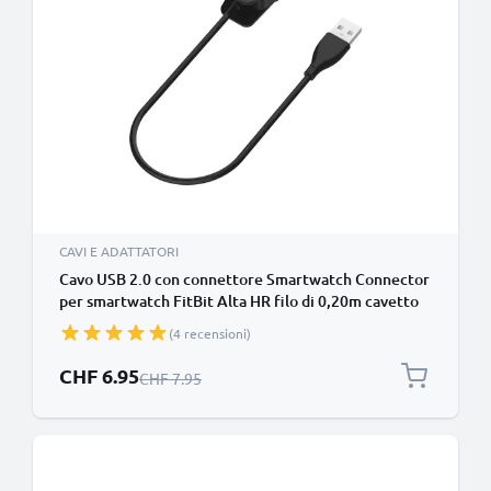
CAVI E ADATTATORI
Cavo USB 2.0 con connettore Smartwatch Connector
per smartwatch FitBit Alta HR filo di 0,20m cavetto
dati & ricarica 1A in nero PVC, per bracciale fitenss
(4 recensioni)
Prezzo speciale
CHF 6.95
Prezzo normale
CHF 7.95