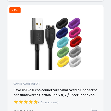
-5%
CAVI E ADATTATORI
Cavo USB 2.0 con connettore Smartwatch Connector
per smartwatch Garmin Fenix 8, 7 / Forerunner 255,
55, 265 / Vivoactive 5 / Venu 3, 3S, 2 / Enduro 3 filo
(10 recensioni)
di 1m cavetto dati & ricarica 1A in nero PVC
Prezzo speciale