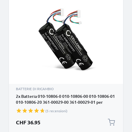
BATTERIE DI RICAMBIO
2x Batteria 010-10806-0 010-10806-00 010-10806-01
010-10806-20 361-00029-00 361-00029-01 per
Garmin Astro DC20 DC30 DC40, Astro 320, Dog
(5 recensioni)
Tracking Collar ricambio da 2600mAh per collare o
palmare (consultare dimensioni e modello per la
CHF 36.95
giusta compatibilità