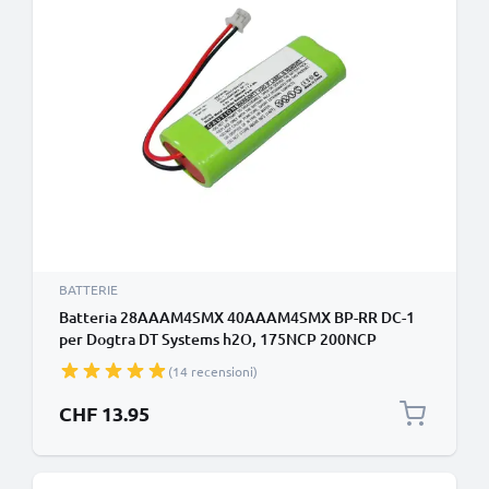
BATTERIE
Batteria 28AAAM4SMX 40AAAM4SMX BP-RR DC-1
per Dogtra DT Systems h2O, 175NCP 200NCP
202NCP 1100NC 1200NPC 1500NCP 1700NCP
(14 recensioni)
ricambio da 300mAh per collare o palmare
(consultare dimensioni e modello per la giusta
CHF 13.95
compatibilità)