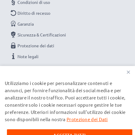
Condizioni di uso
Diritto di recesso
Garanzia
Sicurezza & Certificazioni
Protezione dei dati
Note legali
×
LE NOSTRE OPZIONI DI PAGAMENTO
Utilizziamo i cookie per personalizzare contenuti e
annunci, per fornire funzionalità dei social media e per
analizzare il nostro traffico. Puoi accettare tutti i cookie,
I NOSTRI PARTNER DI SPEDIZIONE
consentire solo i cookie necessari oppure gestire le tue
preferenze. Ulteriori informazioni sull’utilizzo dei cookie
sono disponibili nella nostra
Protezione dei Dati
© subtel.ch 2026
Tutti i prezzi sono comprensivi di IVA e al netto dei costi di
spedizione. Si prega di notare che tutti i marchi citati sono