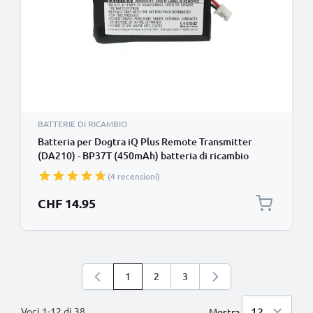
BATTERIE DI RICAMBIO
Batteria per Dogtra iQ Plus Remote Transmitter
(DA210) - BP37T (450mAh) batteria di ricambio
(4 recensioni)
CHF 14.95
1
2
3
Stai leggendo la pagina
Pagina
Pagina
Voci
1
-
12
di
38
Mostra