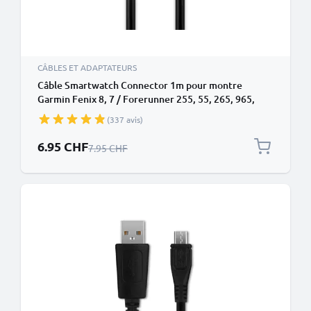
CÂBLES ET ADAPTATEURS
Câble Smartwatch Connector 1m pour montre
Garmin Fenix 8, 7 / Forerunner 255, 55, 265, 965,
165, 955 / Vivoactive 5 / Venu 3, 3S, 2 / Enduro 3 data
(337 avis)
et charge 1A PVC noir
Prix spécial
6.95 CHF
Prix normal
7.95 CHF