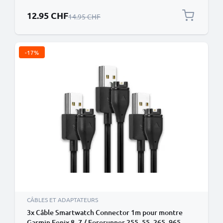
et charge 1A PVC noir
Prix spécial
12.95 CHF
Prix normal
14.95 CHF
-17%
CÂBLES ET ADAPTATEURS
3x Câble Smartwatch Connector 1m pour montre
Garmin Fenix 8, 7 / Forerunner 255, 55, 265, 965,