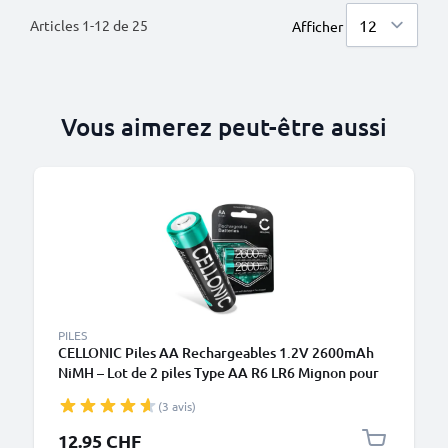
Articles
1
-
12
de
25
Afficher
Vous aimerez peut-être aussi
PILES
CELLONIC Piles AA Rechargeables 1.2V 2600mAh
NiMH – Lot de 2 piles Type AA R6 LR6 Mignon pour
Appareil Photo, Éclairages Vélo, Téléphone, GPS,
(3 avis)
Radios
12.95 CHF