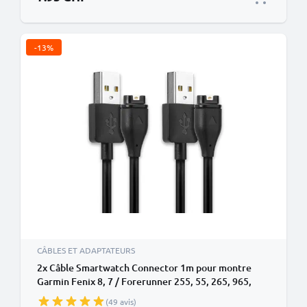
-13%
CÂBLES ET ADAPTATEURS
2x Câble Smartwatch Connector 1m pour montre
Garmin Fenix 8, 7 / Forerunner 255, 55, 265, 965,
165, 955 / Vivoactive 5 / Venu 3, 3S, 2 / Enduro 3 data
(49 avis)