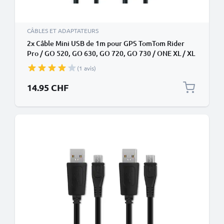
CÂBLES ET ADAPTATEURS
2x Câble Mini USB de 1m pour GPS TomTom Rider
Pro / GO 520, GO 630, GO 720, GO 730 / ONE XL / XL
2 / Trucker 5000 transfert de données et charge 1A
(1 avis)
noir en PVC
14.95 CHF