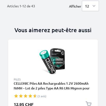
Articles
1
-
12
de
43
Afficher
Vous aimerez peut-être aussi
PILES
CELLONIC Piles AA Rechargeables 1.2V 2600mAh
NiMH – Lot de 2 piles Type AA R6 LR6 Mignon pour
Appareil Photo, Éclairages Vélo, Téléphone, GPS,
(3 avis)
Radios
12.95 CHF