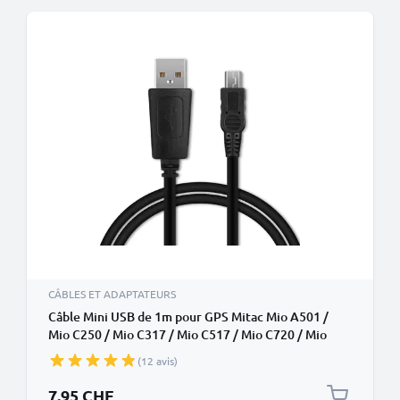
CÂBLES ET ADAPTATEURS
Câble Mini USB de 1m pour GPS Mitac Mio A501 /
Mio C250 / Mio C317 / Mio C517 / Mio C720 / Mio
P340 transfert de données et charge 1A noir en PVC
(12 avis)
7.95 CHF