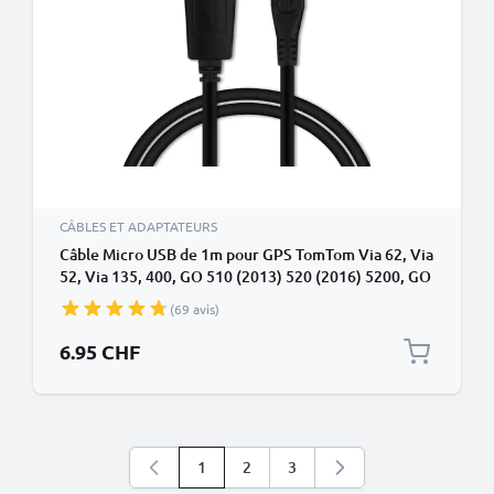
CÂBLES ET ADAPTATEURS
Câble Micro USB de 1m pour GPS TomTom Via 62, Via
52, Via 135, 400, GO 510 (2013) 520 (2016) 5200, GO
610 6100, GO 620 transfert de données et charge 1A
(69 avis)
noir en PVC
6.95 CHF
1
2
3
Vous lisez actuellement la page
Page
Page