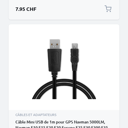
CELLONIC
7.95 CHF
CÂBLES ET ADAPTATEURS
Câble Mini USB de 1m pour GPS Navman 5000LM,
Navman F10 F15 F20 F20 Europe F25 F30 F300 F35