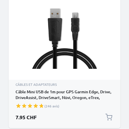
CÂBLES ET ADAPTATEURS
Câble Mini USB de 1m pour GPS Garmin Edge, Drive,
DriveAssist, DriveSmart, Nüvi, Oregon, eTrex,
GPSMAP transfert de données et charge 1A noir en
(246 avis)
PVC
7.95 CHF