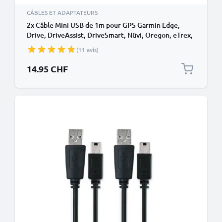
CÂBLES ET ADAPTATEURS
2x Câble Mini USB de 1m pour GPS Garmin Edge,
Drive, DriveAssist, DriveSmart, Nüvi, Oregon, eTrex,
GPSMAP transfert de données et charge 1A noir en
(11 avis)
PVC
14.95 CHF