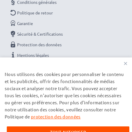
Conditions générales
Politique de retour
Garantie
Sécurité & Certifications
Protection des données
Mentions légales
×
NOS OPTIONS DE PAIEMENT
Nous utilisons des cookies pour personnaliser le contenu
et les publicités, offrir des fonctionnalités de médias
sociaux et analyser notre trafic. Vous pouvez accepter
tous les cookies, n’autoriser que les cookies nécessaires
NOS PARTENAIRES DE LIVRAISON
ou gérer vos préférences. Pour plus d’informations sur
notre utilisation des cookies, veuillez consulter notre
Politique de
protection des données
© subtel.ch 2026
Tous les prix incluent la TVA et excluent les frais de port.
Veuillez noter que toutes les marques citées sont des