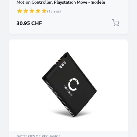
Motion Controller, Playstation Move - modèle
batterie LIS1441 capacité 1350mAh
(13 avis)
30.95 CHF
BATTERIES DE RECHANGE