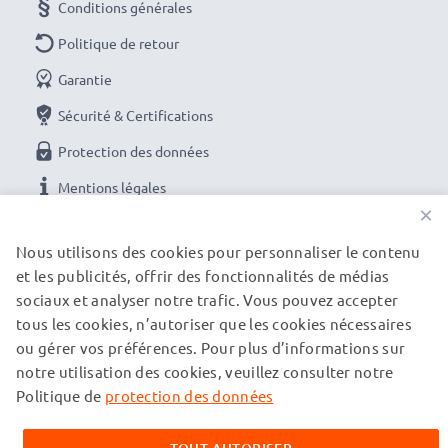
Conditions générales
Politique de retour
Garantie
Sécurité & Certifications
Protection des données
Mentions légales
×
NOS OPTIONS DE PAIEMENT
Nous utilisons des cookies pour personnaliser le contenu
et les publicités, offrir des fonctionnalités de médias
sociaux et analyser notre trafic. Vous pouvez accepter
tous les cookies, n’autoriser que les cookies nécessaires
NOS PARTENAIRES DE LIVRAISON
ou gérer vos préférences. Pour plus d’informations sur
notre utilisation des cookies, veuillez consulter notre
Politique de
protection des données
© subtel.ch 2026
Tous les prix incluent la TVA et excluent les frais de port.
Veuillez noter que toutes les marques citées sont des