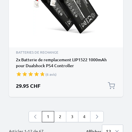
BATTERIES DE RECHANGE
2x Batterie de remplacement LIP1522 1000mAh
pour Dualshock PS4 Controller
(6 avis)
29.95 CHF
1
2
3
4
Vous lisez actuellement la page
Page
Page
Page
Articles
1
-
12
de
67
Afficher