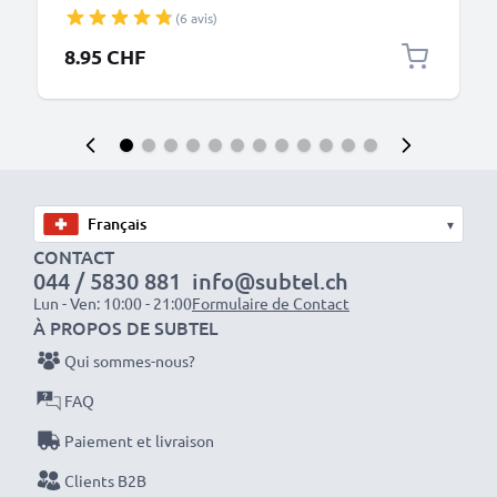
chargement sur prise secteur Smartphone /
(6 avis)
téléphone portable, tablette, enceinte, iPhone,
Apple, Samsung
8.95 CHF
▾
CONTACT
044 / 5830 881
info@subtel.ch
Lun - Ven: 10:00 - 21:00
Formulaire de Contact
À PROPOS DE SUBTEL
Qui sommes-nous?
FAQ
Paiement et livraison
Clients B2B