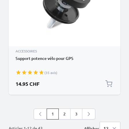
ACCESSOIRES
Support potence vélo pour GPS
(35 avis)
14.95 CHF
1
2
3
Vous lisez actuellement la page
Page
Page
Articles
1
-
12
de
43
Afficher