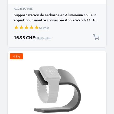
ACCESSOIRES
Support station de recharge en Aluminium couleur
argent pour montre connectée Apple Watch 11, 10,
9, 8, 7, 6, 5, 4, 3, 2, 1, SE 3, 2, 1 - 38mm, 40mm, 42mm,
(2 avis)
44mm, 45mm, 46mm
Prix spécial
16.95 CHF
Prix normal
18.95 CHF
-11%