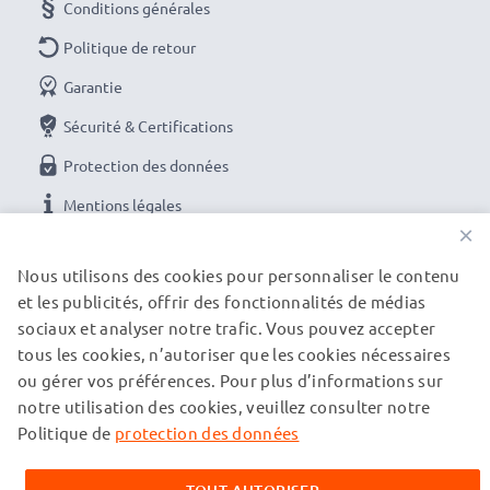
Conditions générales
Politique de retour
Garantie
Sécurité & Certifications
Protection des données
Mentions légales
×
NOS OPTIONS DE PAIEMENT
Nous utilisons des cookies pour personnaliser le contenu
et les publicités, offrir des fonctionnalités de médias
sociaux et analyser notre trafic. Vous pouvez accepter
tous les cookies, n’autoriser que les cookies nécessaires
NOS PARTENAIRES DE LIVRAISON
ou gérer vos préférences. Pour plus d’informations sur
notre utilisation des cookies, veuillez consulter notre
Politique de
protection des données
© subtel.ch 2026
Tous les prix incluent la TVA et excluent les frais de port.
Veuillez noter que toutes les marques citées sont des