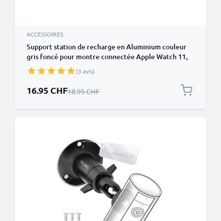
ACCESSOIRES
Support station de recharge en Aluminium couleur
gris foncé pour montre connectée Apple Watch 11,
10, 9, 8, 7, 6, 5, 4, 3, 2, 1, SE 3, 2, 1 - 38mm, 40mm,
(3 avis)
42mm, 44mm, 45mm, 46mm
Prix spécial
16.95 CHF
Prix normal
18.95 CHF