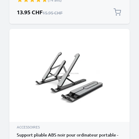
(74 avis)
photo, iPhone, GoPro, Android et autres – Noir
Prix spécial
13.95 CHF
Prix normal
15.95 CHF
ACCESSOIRES
Support pliable ABS noir pour ordinateur portable -