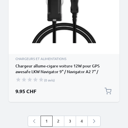
CHARGEURS ET ALIMENTATIONS
Chargeur allume-cigare voiture 12W pour GPS
awesafe LKW Navigator 9" / Navigator A2 7" /
Navigator A5 5" - 1m, 5V, 2.4A / 2400mA
(0 avis)
9.95 CHF
1
2
3
4
Vous lisez actuellement la page
Page
Page
Page