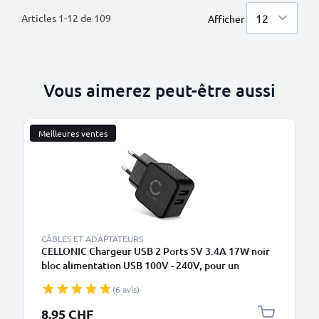
Articles
1
-
12
de
109
Afficher
Vous aimerez peut-être aussi
Meilleures ventes
CÂBLES ET ADAPTATEURS
CELLONIC Chargeur USB 2 Ports 5V 3.4A 17W noir
bloc alimentation USB 100V - 240V, pour un
chargement sur prise secteur Smartphone /
(6 avis)
téléphone portable, tablette, enceinte, iPhone,
Apple, Samsung
8.95 CHF