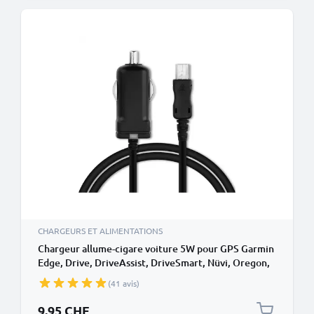
CHARGEURS ET ALIMENTATIONS
Chargeur allume-cigare voiture 5W pour GPS Garmin
Edge, Drive, DriveAssist, DriveSmart, Nüvi, Oregon,
eTrex, GPSMAP - 1.1m, 5V, 1A / 1000mA
(41 avis)
9.95 CHF