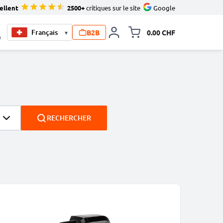
ellent
2500+
critiques sur le site
Google
B2B
0.00 CHF
▾
Toggle minicart, Le pan
0
RECHERCHER