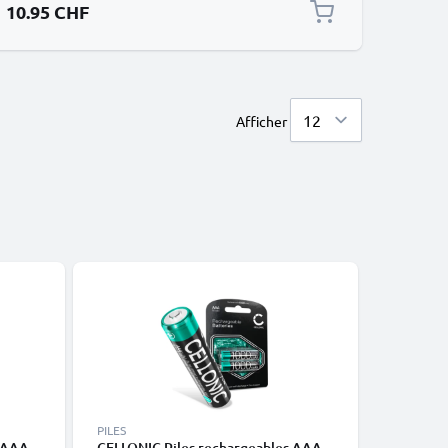
10.95 CHF
Afficher
PILES
PILES
 AAA -
CELLONIC Piles rechargeables AAA -
CELLONIC