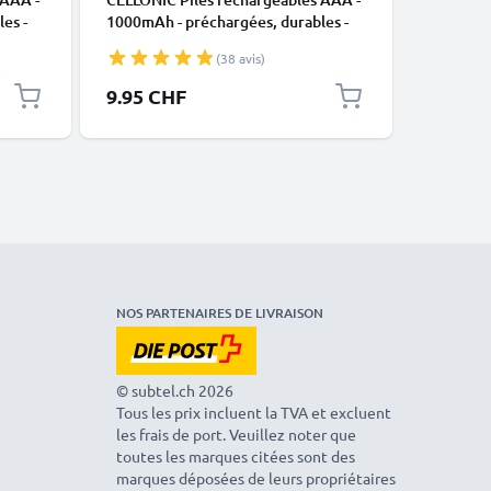
es -
1000mAh - préchargées, durables -
1.2V 260
03
2x Accus Micro, R03, LR03, HR03
Type AA 
(38 avis)
batteries
Appareil 
Téléphon
9.95 CHF
12.95 
NOS PARTENAIRES DE LIVRAISON
© subtel.ch 2026
Tous les prix incluent la TVA et excluent
les frais de port. Veuillez noter que
toutes les marques citées sont des
marques déposées de leurs propriétaires