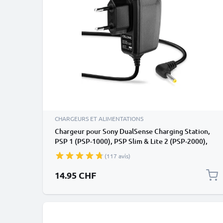
CHARGEURS ET ALIMENTATIONS
Chargeur pour Sony DualSense Charging Station,
PSP 1 (PSP-1000), PSP Slim & Lite 2 (PSP-2000),
PSP Slim & Lite 3 (PSP-3000), PSP Street (PSP-
(117 avis)
E1000) - Alimentation 1A, Cordon / Câble de Charge
1,20m
14.95 CHF