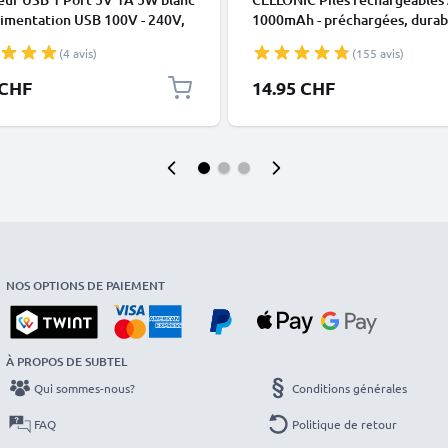
limentation USB 100V - 240V,
1000mAh - préchargées, durabl
n chargement sur prise
4x Accus Micro, R03, LR03, HR
(4 avis)
(155 avis)
ur Smartphone / téléphone
batteries
le, tablette, enceinte, iPhone,
 CHF
14.95 CHF
, Samsung
NOS OPTIONS DE PAIEMENT
À PROPOS DE SUBTEL
Qui sommes-nous?
Conditions générales
FAQ
Politique de retour