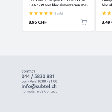
3.4A 17W noir bloc alimentation USB
bloc a
100V - 240V, pour un chargement sur
pour u
(6 avis)
prise secteur Smartphone /
secte
téléphone portable, tablette,
portab
8.95 CHF
3.49
enceinte, iPhone, Apple, Samsung
Apple
CONTACT
044 / 5830 881
Lun - Ven: 10:00 - 21:00
info@subtel.ch
Formulaire de Contact