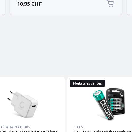
10.95 CHF
Meilleures ventes
 ET ADAPTATEURS
PILES
eur USB 1 Port 5V 1A 5W blanc
CELLONIC Piles rechargeables