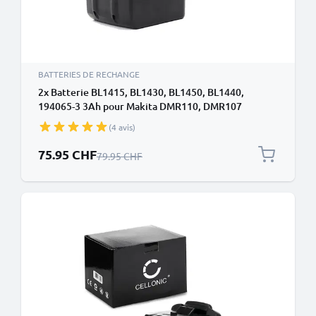
BATTERIES DE RECHANGE
2x Batterie BL1415, BL1430, BL1450, BL1440,
194065-3 3Ah pour Makita DMR110, DMR107
,DMR108, BDF343, BMR102 ,DMR102, DMR105 -
(4 avis)
Prix spécial
75.95 CHF
Prix normal
79.95 CHF