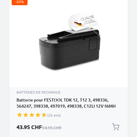
-20%
BATTERIES DE RECHANGE
Batterie pour FESTOOL TDK 12, T12 3, 498336,
564247, 398338, 497019, 498338, C12LI 12V NiMH
3000mAh de CELLONIC
(26 avis)
Prix spécial
43.95 CHF
Prix normal
54.95 CHF