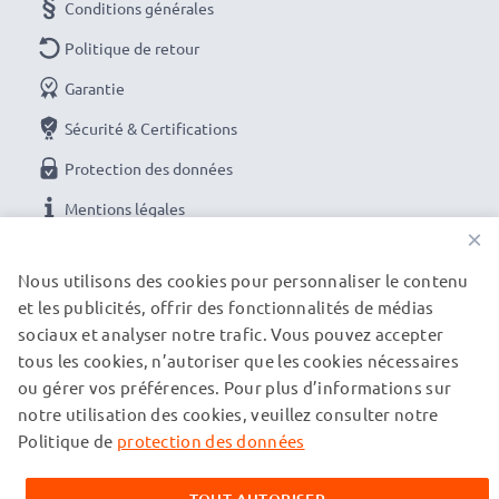
Conditions générales
Politique de retour
Garantie
Sécurité & Certifications
Protection des données
Mentions légales
×
NOS OPTIONS DE PAIEMENT
Nous utilisons des cookies pour personnaliser le contenu
et les publicités, offrir des fonctionnalités de médias
sociaux et analyser notre trafic. Vous pouvez accepter
tous les cookies, n’autoriser que les cookies nécessaires
NOS PARTENAIRES DE LIVRAISON
ou gérer vos préférences. Pour plus d’informations sur
notre utilisation des cookies, veuillez consulter notre
Politique de
protection des données
© subtel.ch 2026
Tous les prix incluent la TVA et excluent les frais de port.
Veuillez noter que toutes les marques citées sont des