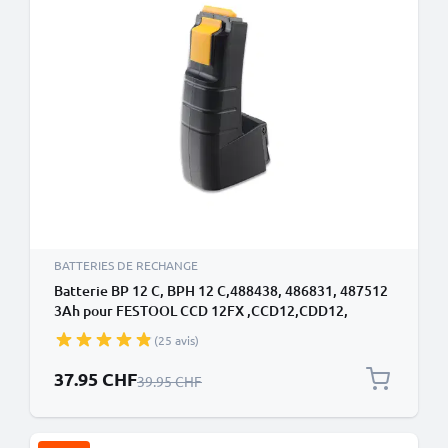
BATTERIES DE RECHANGE
Batterie BP 12 C, BPH 12 C,488438, 486831, 487512
3Ah pour FESTOOL CCD 12FX ,CCD12,CDD12,
CDD12 ES, CDD 12 ES-C, CDD12 MH -
(25 avis)
Prix spécial
37.95 CHF
Prix normal
39.95 CHF