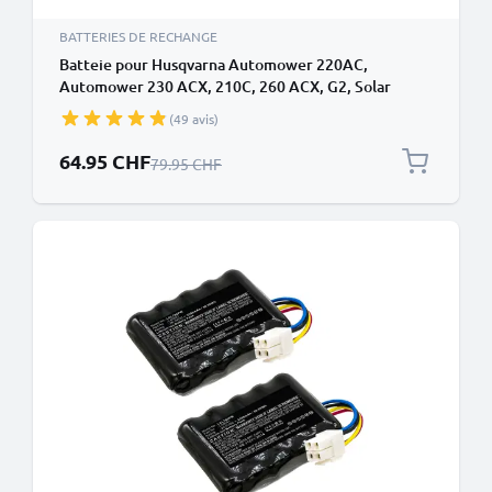
BATTERIES DE RECHANGE
Batteie pour Husqvarna Automower 220AC,
Automower 230 ACX, 210C, 260 ACX, G2, Solar
Hybrid, Solarmower 1996 (535120902, 535120901)
(49 avis)
3Ah de CELLONIC
Prix spécial
64.95 CHF
Prix normal
79.95 CHF