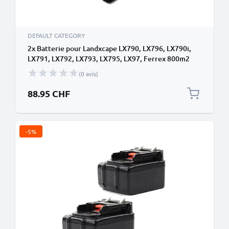
DEFAULT CATEGORY
2x Batterie pour Landxcape LX790, LX796, LX790i,
LX791, LX792, LX793, LX795, LX97, Ferrex 800m2
2021 (LA0001, LA0002) 2500mAh de CELLONIC
(0 avis)
88.95 CHF
-5%