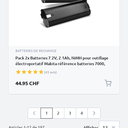
BATTERIES DE RECHANGE
Pack 2x Batteries 7.2V, 2.1Ah, NiMH pour outillage
électroportatif Makita référence batteries 7000,
191679-9, 192532-2, 632002-4, 7001, 7002
(43 avis)
44.95 CHF
1
2
3
4
Vous lisez actuellement la page
Page
Page
Page
Articles
1
-
12
de
197
Afficher