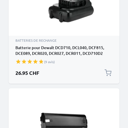
BATTERIES DE RECHANGE
Batterie pour Dewalt DCD710, DCL040, DCF815,
DCE089, DCR020, DCR027, DCR011, DCD710D2
(Dewalt DCB123, DCB127, DCB100) 10.8V Li Ion 2Ah
(9 avis)
de CELLONIC
26.95 CHF