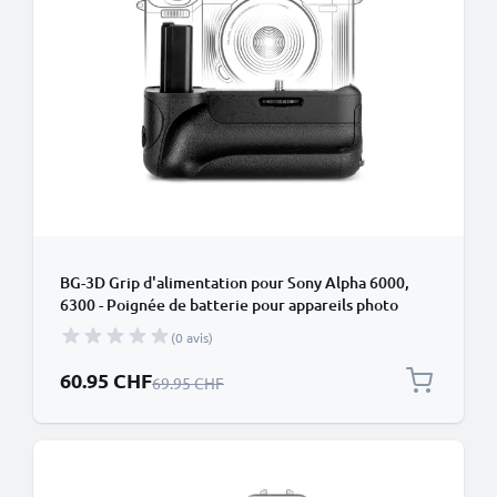
BG-3D Grip d'alimentation pour Sony Alpha 6000,
6300 - Poignée de batterie pour appareils photo
de CELLONIC
(0 avis)
Prix spécial
60.95 CHF
Prix normal
69.95 CHF