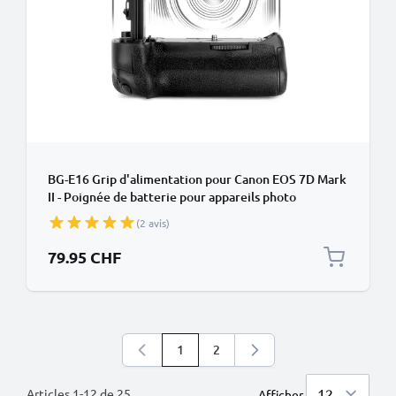
BG-E16 Grip d'alimentation pour Canon EOS 7D Mark
II - Poignée de batterie pour appareils photo
de CELLONIC
(2 avis)
79.95 CHF
1
2
Vous lisez actuellement la page
Page
Articles
1
-
12
de
25
Afficher