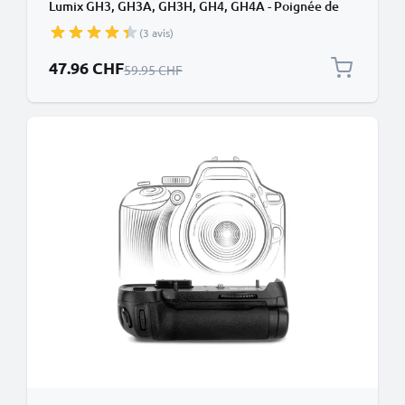
Lumix GH3, GH3A, GH3H, GH4, GH4A - Poignée de
batterie pour appareils photo de CELLONIC
(3 avis)
Prix spécial
47.96 CHF
Prix normal
59.95 CHF