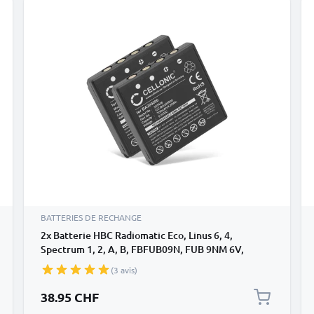
BATTERIES DE RECHANGE
2x Batterie HBC Radiomatic Eco, Linus 6, 4,
Spectrum 1, 2, A, B, FBFUB09N, FUB 9NM 6V,
FUB9NM, Micron 4, 6, Technos BA209000,
(3 avis)
BA209060, BA209061 (700mAh, 6V) de CELLONIC
38.95 CHF