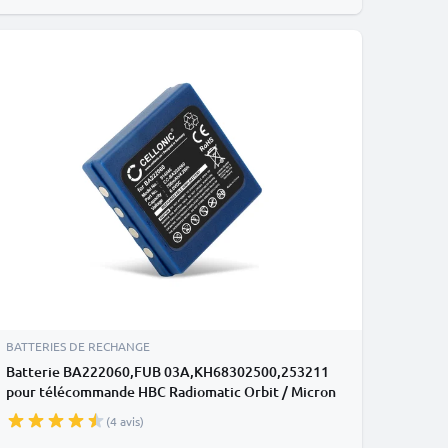
BATTERIES DE RECHANGE
Batterie BA222060,FUB 03A,KH68302500,253211
pour télécommande HBC Radiomatic Orbit / Micron
4 700mAh
(4 avis)