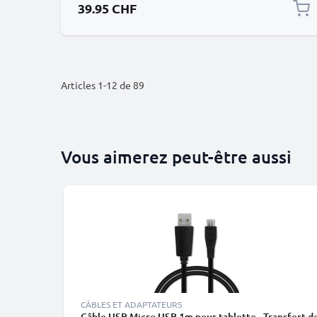
39.95 CHF
Articles
1
-
12
de
89
Vous aimerez peut-être aussi
CÂBLES ET ADAPTATEURS
Câble USB Micro USB 1m pour tablette - Transfert 