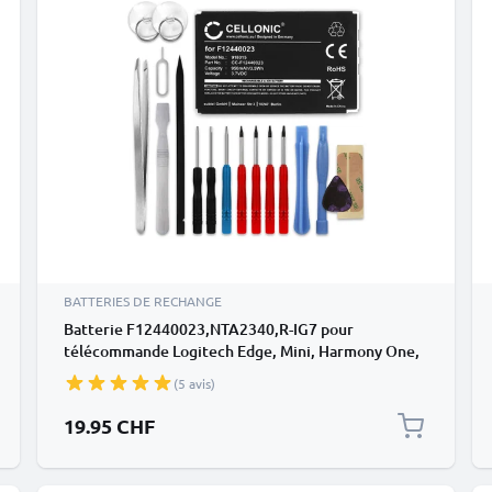
BATTERIES DE RECHANGE
Batterie F12440023,NTA2340,R-IG7 pour
télécommande Logitech Edge, Mini, Harmony One,
Harmony 900 Pro 950mAh + kit d'outils
(5 avis)
19.95 CHF