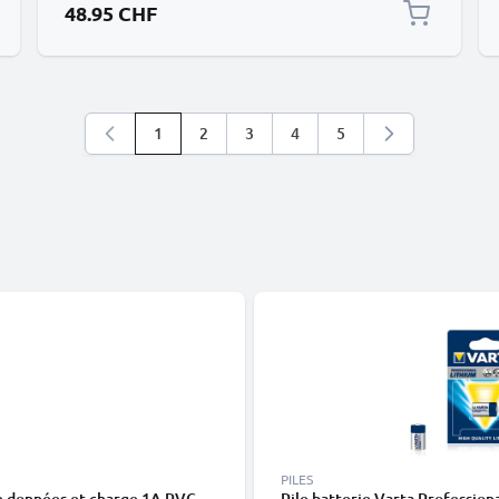
48.95 CHF
1
2
3
4
5
Vous lisez actuellement la page
Page
Page
Page
Page
PILES
de données et charge 1A PVC
Pile batterie Varta Professio