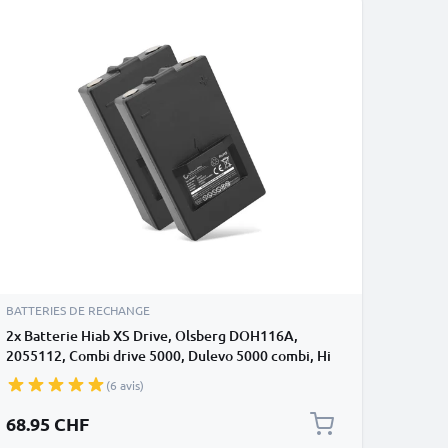
BATTERIES DE RECHANGE
2x Batterie Hiab XS Drive, Olsberg DOH116A,
2055112, Combi drive 5000, Dulevo 5000 combi, Hi
Drive 4000, Drive 4000 ET, Olsbergs Hi Drive 4000
(6 avis)
804572, 9836713, 9836721, FUA 41 (2000mAh,
7.2V) de CELLONIC
68.95 CHF