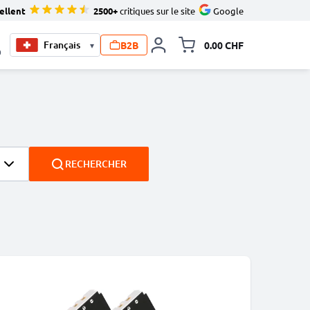
ellent
2500+
critiques sur le site
Google
B2B
0.00 CHF
▾
Toggle minicart, Le pan
0
RECHERCHER