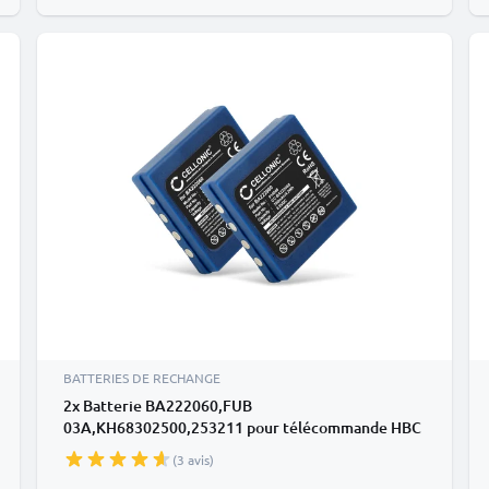
BATTERIES DE RECHANGE
2x Batterie BA222060,FUB
03A,KH68302500,253211 pour télécommande HBC
Radiomatic Orbit / Micron 4 700mAh
(3 avis)