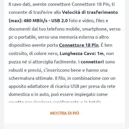
Il cavo dati, avente connettore Connettore 18 Pin, ti
consente di trasferire alla
Velocità di trasferimento
(max): 480 MBit/s - USB 2.0
foto e video, files e
documenti dal tuo telefono mobile, smartphone, verso
pc o portatile, verso una memoria esterna o altro
dispositivo avente porta
Connettore 18 Pin
. È ben
costruito, di colore nero,
Lunghezza Cavo: 1m
, non
puzza né si attorciglia facilmente. I
connettori
sono
robusti e precisi, s'inseriscono bene e hanno una
schermatura ottimale. Il filo, in combinazione con un
apposito adattatore di ricarica USB per presa da rete
domestica o in auto, può essere impiegato come
cavetto per ricaricare rapidamente e in totale
sicurezza.
MOSTRA DI PIÙ
CAVETTO USB DI RICAMBIO PER COLLEGARE IL