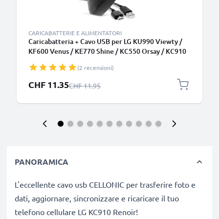
CARICABATTERIE E ALIMENTATORI
Caricabatteria + Cavo USB per LG KU990 Viewty /
KF600 Venus / KE770 Shine / KC550 Orsay / KC910
Renoir / KG320s, 5W 0.6A Caricatore 1m con spina
(2 recensioni)
europea
Prezzo speciale
CHF 11.35
Prezzo normale
CHF 11.95
PANORAMICA
L'eccellente cavo usb CELLONIC per trasferire foto e
dati, aggiornare, sincronizzare e ricaricare il tuo
telefono cellulare LG KC910 Renoir!