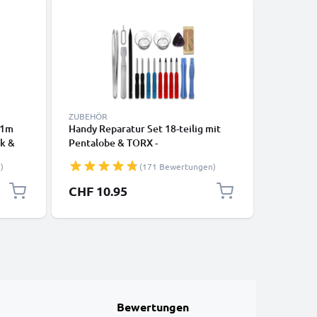
ZUBEHÖR
ZUBEHÖR
– 1m
Handy Reparatur Set 18-teilig mit
Sportarm
ck &
Pentalobe & TORX -
Smartph
Schraubendreher Set, Plastikheber,
Handyhal
)
(171 Bewertungen)
 Handy
Saugnapf, Pinzette & Kleber |
Band - A
Smartphone Reparatur Werkzeug
Laufen u
CHF 10.95
CHF 8.
teren –
Karten S
Laufarm
Bewertungen