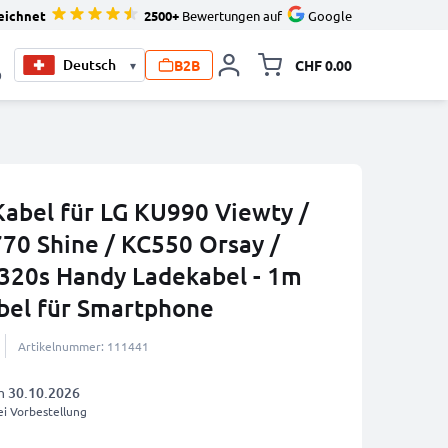
eichnet
2500+
Bewertungen auf
Google
B2B
CHF 0.00
▾
Minikarte um
0
Kabel für LG KU990 Viewty /
70 Shine / KC550 Orsay /
320s Handy Ladekabel - 1m
bel für Smartphone
Artikelnummer: 111441
am
30.10.2026
i Vorbestellung