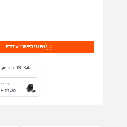
JETZT VORBESTELLEN
egerät + USB Kabel
 11.95
F 11.35