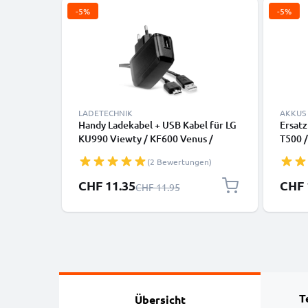
-5%
-5%
LADETECHNIK
AKKUS
Handy Ladekabel + USB Kabel für LG
Ersatz
KU990 Viewty / KF600 Venus /
T500 
KE770 Shine / KC550 Orsay / KC910
/ KU2
(2 Bewertungen)
Renoir / KG320s Smartphone - 1A /
Handy
1000mA 18 Pin Connector Ladegerät
LGIP-
Sonderpreis
Sonder
CHF 11.35
CHF 
Regulärer Preis
CHF 11.95
1m, Handyladekabel
T
Übersicht