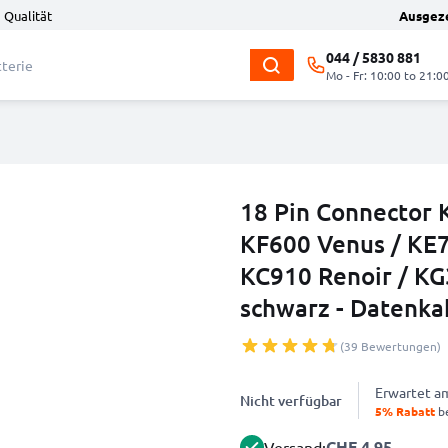
 Qualität
Ausgez
044 / 5830 881
Mo - Fr: 10:00 to 21:0
18 Pin Connector 
KF600 Venus / KE7
KC910 Renoir / KG
schwarz - Datenka
(39 Bewertungen)
Erwartet 
Nicht verfügbar
5% Rabatt
be
CHF 4.95
Versand: