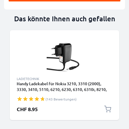
Das könnte Ihnen auch gefallen
LADETECHNIK
Handy Ladekabel für Nokia 3210, 3310 (2000),
3330, 3410, 5110, 6210, 6230, 6310, 6310i, 8210,
8310, 8810, 8850 Smartphone - 0.5A / 500mA
(143 Bewertungen)
3.5mm Ladegerät 1.4m, Handyladekabel
CHF 8.95