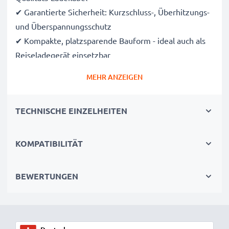
✔ Garantierte Sicherheit: Kurzschluss-, Überhitzungs-
und Überspannungsschutz
✔ Kompakte, platzsparende Bauform - ideal auch als
Reiseladegerät einsetzbar
✔ Flexible Eingangsspannung & LED-Ladeanzeige
MEHR ANZEIGEN
Technische Daten:
TECHNISCHE EINZELHEITEN
Input:
12V / 24V
Anschluss 1:
3.5mm
Ausgangsspannung / Output Volt:
5V
KOMPATIBILITÄT
Ausgangsstrom / Output Ampere:
0.5A / 500mA
Leistung / Power Watt:
2.5W
BEWERTUNGEN
Kabellänge:
1.5m
Was auch immer Sie vorhaben – mit dem Ladegerät