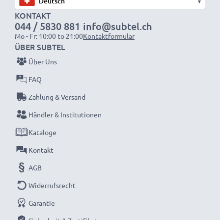
von subtel haben Sie dafür die nötige Power!
▾
KONTAKT
044 / 5830 881
info@subtel.ch
★ 3 Jahre Garantie ★
Mo - Fr: 10:00 to 21:00
Kontaktformular
Als internationaler Fachhändler seit 2004 wissen wir,
ÜBER SUBTEL
worauf es bei hochwertigen Produkten ankommt.
Über Uns
Darum gewähren wir Ihnen eine 36 monatige
FAQ
Garantie!
Zahlung & Versand
Händler & Institutionen
Kataloge
Kontakt
AGB
Widerrufsrecht
Garantie