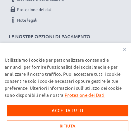
Protezione dei dati
Note legali
LE NOSTRE OPZIONI DI PAGAMENTO
×
Utilizziamo i cookie per personalizzare contenuti e
I NOSTRI PARTNER DI SPEDIZIONE
annunci, per fornire funzionalità dei social media e per
analizzare il nostro traffico. Puoi accettare tutti i cookie,
consentire solo i cookie necessari oppure gestire le tue
© subtel.ch 2026
preferenze. Ulteriori informazioni sull’utilizzo dei cookie
Tutti i prezzi sono comprensivi di IVA e al netto dei costi di
spedizione. Si prega di notare che tutti i marchi citati sono
sono disponibili nella nostra
Protezione dei Dati
marchi registrati dei rispettivi proprietari e vengono
menzionati sulle nostre pagine web esclusivamente per
ACCETTA TUTTI
fornire informazioni sui nostri prodotti.
RIFIUTA