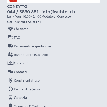
CONTATTO
resistente e anti-attorcigliamenti, a prova di rottura,
044 / 5830 881
info@subtel.ch
Ottima velocità di ricarica
Lun - Ven: 10:00 - 21:00
Modulo di Contatto
1x batteria da 1000 mAh
: circa 2 ore
CHI SIAMO SUBTEL
1x batteria da 2000 mAh
: circa 4 ore
Chi siamo
1x batteria da 3000 mAh
: circa 6 ore
FAQ
Pagamento e spedizione
NOTA BENE:
per una prestaziona ottimale e il
raggiungimento di efficienza desiderata ricarica
Rivenditori e istituzioni
completamente le batterie prima d‘impiegarle.
Cataloghi
Contatti
Non lasciarti scappare neanche uno scatto con
Condizioni di uso
questo caricabatteria intelligente, con schermo
LCD, marcato CELLONIC. Ordina ora, spedizione
Diritto di recesso
rapida e 3 anni di garanzia!
Garanzia
Sicurezza & Certificazioni