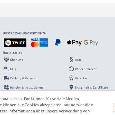
UNSERE ZAHLUNGSOPTIONEN
ÜBER SUBTEL
Über Uns
AGB
FAQ
Widerrufsrecht
Zahlung & Versand
Garantie
Händler & Institutionen
Sicherheit & Zertifikate
Kataloge
Datenschutzerklärung
onalisieren, Funktionen für soziale Medien
e können alle Cookies akzeptieren, nur notwendige
Kontakt
Impressum
eitere Informationen über unsere Verwendung von