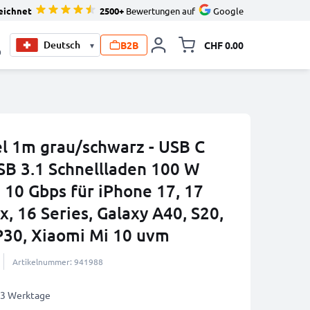
eichnet
2500+
Bewertungen auf
Google
B2B
CHF 0.00
▾
Minikarte um
0
l 1m grau/schwarz - USB C
SB 3.1 Schnellladen 100 W
10 Gbps für iPhone 17, 17
x, 16 Series, Galaxy A40, S20,
P30, Xiaomi Mi 10 uvm
Artikelnummer: 941988
2-3 Werktage