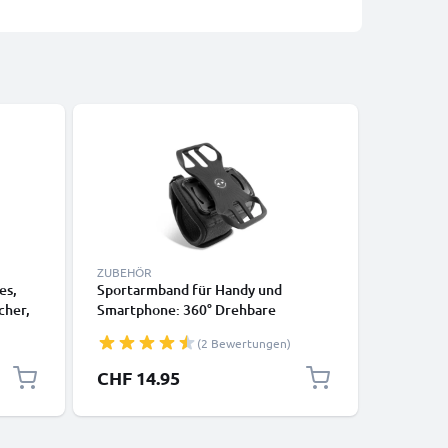
ZUBEHÖR
DEFAULT 
es,
Sportarmband für Handy und
Sportarm
cher,
Smartphone: 360° Drehbare
Smartpho
Armtasche mit Klettverschluss Band
Klettver
(2 Bewertungen)
 auf
- Handyhülle zum Joggen, Laufen,
Aufbewah
luss,
Sport - Oberarm und Unterarm
beim Spo
CHF 14.95
CHF 7.
arz
Laufhülle, wasserfest Laufarmband
Oberarm 