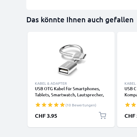
Das könnte Ihnen auch gefallen
KABEL & ADAPTER
KABEL
USB OTG Kabel für Smartphones,
USB C
Tablets, Smartwatch, Lautsprecher,
Kompa
Kamera oder Kopfhörer OTG
Googl
(10 Bewertungen)
Adapter USB C Type C Stecker auf
Lauts
USB A Buchse - USB Host Anschluss,
Kopfhö
CHF 3.95
CHF 
On The Go Adapterkabel silber