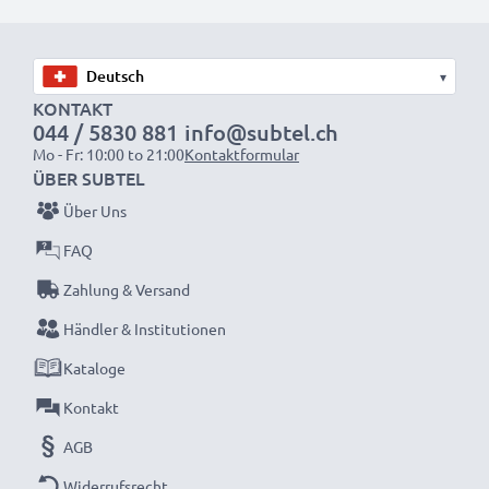
wieder mit voller Leistung und verkleinern Sie Ihren
ökologischen Fußabdruck durch Recycling und
Vermeidung von Elektroschrott.
▾
KONTAKT
044 / 5830 881
info@subtel.ch
Entscheiden Sie sich für CELLONIC und machen Sie
Mo - Fr: 10:00 to 21:00
Kontaktformular
keine Abstriche bei der Qualität!
ÜBER SUBTEL
Über Uns
FAQ
Zahlung & Versand
Händler & Institutionen
Kataloge
Kontakt
AGB
Widerrufsrecht