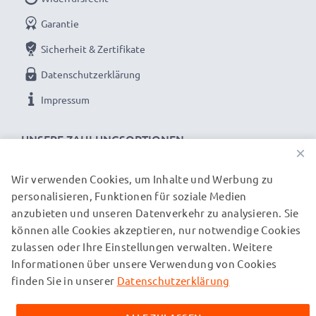
Garantie
Sicherheit & Zertifikate
Datenschutzerklärung
Impressum
UNSERE ZAHLUNGSOPTIONEN
×
Wir verwenden Cookies, um Inhalte und Werbung zu
personalisieren, Funktionen für soziale Medien
UNSERE VERSANDPARTNER
anzubieten und unseren Datenverkehr zu analysieren. Sie
können alle Cookies akzeptieren, nur notwendige Cookies
zulassen oder Ihre Einstellungen verwalten. Weitere
© subtel.ch 2026
Informationen über unsere Verwendung von Cookies
Alle Preise verstehen sich inklusive Mehrwertsteuer und
zuzüglich Versandkosten. Bitte beachten Sie, dass alle
finden Sie in unserer
Datenschutzerklärung
aufgeführten Marken eingetragene Marken ihrer jeweiligen
Inhaber sind und ausschließlich zur Information über unsere