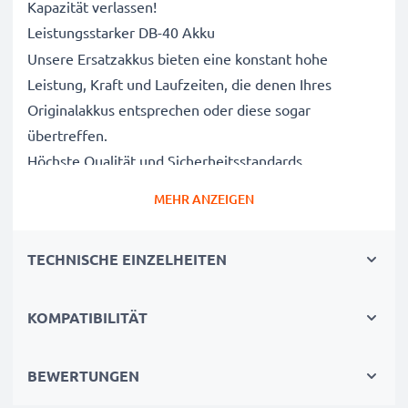
Kapazität verlassen!
Leistungsstarker DB-40 Akku
Unsere Ersatzakkus bieten eine konstant hohe
Leistung, Kraft und Laufzeiten, die denen Ihres
Originalakkus entsprechen oder diese sogar
übertreffen.
Höchste Qualität und Sicherheitsstandards
Als Batteriespezialisten seit 2004 werden alle unsere
MEHR ANZEIGEN
Ersatzbatterien während des gesamten
Produktionsprozesses strengen und rigorosen Tests
TECHNISCHE EINZELHEITEN
unterzogen und entsprechen den höchsten EU-
Normen und darüber hinaus.
Die umweltfreundliche Alternative
KOMPATIBILITÄT
Ein neuer CELLONIC Akku ist im Vergleich zum
Neukauf eines Endgerätes die günstigere und
BEWERTUNGEN
umweltfreundlichere Alternative. Nutzen Sie Ihr Gerät