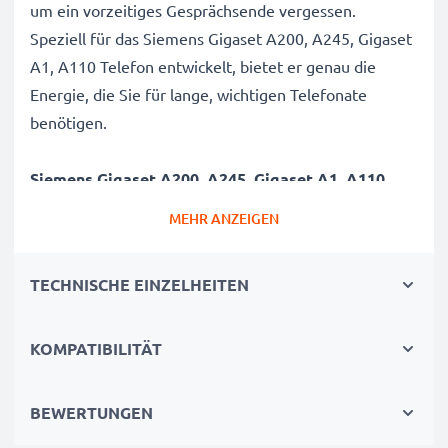
um ein vorzeitiges Gesprächsende vergessen.
Speziell für das Siemens Gigaset A200, A245, Gigaset
A1, A110 Telefon entwickelt, bietet er genau die
Energie, die Sie für lange, wichtigen Telefonate
benötigen.
Siemens Gigaset A200, A245, Gigaset A1, A110
Telefon Ersatzakku C39453-Z5-
MEHR ANZEIGEN
C193,HSC22,V30145-K1310-X147
Marke
: subtel Cordless Phone Replacement Battery
TECHNISCHE EINZELHEITEN
Kapazität
: 600mAh Austauschakku
Spannung
: 3.6V - 3.7V
KOMPATIBILITÄT
Zelltyp
: NiMH Akkupack / Battery Pack
Farbe
: siehe Abbildung
BEWERTUNGEN
Ersetzt / Alternative für
: C39453-Z5-