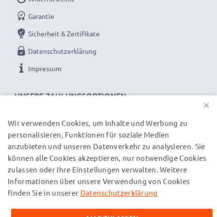
✔ Hohe Kapazität für lange Nutzungsdauer -
Garantie
Zusatzakku mit hoher Kapazität 600mAh
Sicherheit & Zertifikate
✔ 100% kompatibler Ersatz - Austauschakku für
Datenschutzerklärung
Siemens C39453-Z5-C193,HSC22,V30145-K1310-
X147 Original-Akku
Impressum
Lange Akku-Lebensdauer u. geprüfte Zellen: Akku
UNSERE ZAHLUNGSOPTIONEN
×
für Siemens Telefone
✔ Kein Kapazitätsverlust - moderne NiMH Zellen mit
Wir verwenden Cookies, um Inhalte und Werbung zu
personalisieren, Funktionen für soziale Medien
UNSERE VERSANDPARTNER
reduziertem Memory-Effekt
anzubieten und unseren Datenverkehr zu analysieren. Sie
✔ Langanhaltend gleichbleibende Leistung -
können alle Cookies akzeptieren, nur notwendige Cookies
hochwertige Zellen für bis zu 1000 Ladezyklen
zulassen oder Ihre Einstellungen verwalten. Weitere
© subtel.ch 2026
✔ Zertifizierte Sicherheit - Kurzschluss-,
Informationen über unsere Verwendung von Cookies
Alle Preise verstehen sich inklusive Mehrwertsteuer und
Überhitzungs- und Überspannungsschutz
zuzüglich Versandkosten. Bitte beachten Sie, dass alle
finden Sie in unserer
Datenschutzerklärung
aufgeführten Marken eingetragene Marken ihrer jeweiligen
✔ Regelmäßige, umfassende Tests - Jede der
Inhaber sind und ausschließlich zur Information über unsere