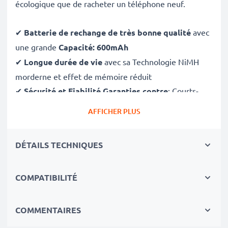
écologique que de racheter un téléphone neuf.
✔
Batterie de rechange de très bonne qualité
avec
une grande
Capacité: 600mAh
✔
Longue durée de vie
avec sa Technologie NiMH
morderne et effet de mémoire réduit
✔
Sécurité et Fiabilité Garanties contre
: Courts-
Circuits, Surchauffes, Surtensions
AFFICHER PLUS
✔
Les batteries sont testées et contrôlées
par des
professionels compétants
DÉTAILS TECHNIQUES
✔
100% compatible
avec votre batterie
d'origine Siemens Gigaset A200, A245, Gigaset A1,
COMPATIBILITÉ
A110
Les batteries pour Siemens Gigaset A200, A245,
COMMENTAIRES
Gigaset A1, A110 sont très faciles à remplacer et ne