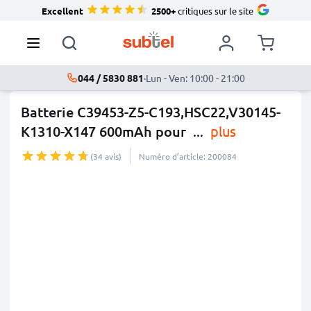
Excellent
2500+
critiques sur le site
044 / 5830 881
·
Lun - Ven: 10:00 - 21:00
Batterie C39453-Z5-C193,HSC22,V30145-
K1310-X147 600mAh pour
...
plus
(34 avis)
Numéro d’article: 200084