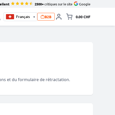
ellent
2500+
critiques sur le site
Google
B2B
0.00 CHF
▾
Toggle minicart, Le pan
0
ons et du formulaire de rétractation.