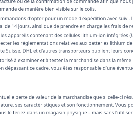
 facture ou de la confirmation de commande afin que nous pu
nde de manière bien visible sur le colis.
mmandons d'opter pour un mode d'expédition avec suivi. I
i de 14 jours, ainsi que de prendre en charge les frais de re
t les appareils contenant des cellules lithium-ion intégrée
ecter les réglementations relatives aux batteries lithium de
te Suisse, DHL et d'autres transporteurs publient leurs cond
torisé à examiner et à tester la marchandise dans la même 
on dépassant ce cadre, vous êtes responsable d'une éventuell
uelle perte de valeur de la marchandise que si celle-ci ré
a nature, ses caractéristiques et son fonctionnement. Vous p
 le feriez dans un magasin physique – mais sans l’utilis