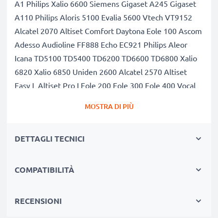
A1 Philips Xalio 6600 Siemens Gigaset A245 Gigaset
A110 Philips Aloris 5100 Evalia 5600 Vtech VT9152
Alcatel 2070 Altiset Comfort Daytona Eole 100 Ascom
Adesso Audioline FF888 Echo EC921 Philips Aleor
Icana TD5100 TD5400 TD6200 TD6600 TD6800 Xalio
6820 Xalio 6850 Uniden 2600 Alcatel 2570 Altiset
Easy L Altiset Pro I Eole 200 Eole 300 Eole 400 Vocal
AT & T 7150 Audioline FF988 Philips Aleor Ana TD
MOSTRA DI PIÙ
9220 Aloris 5200 Evalia 5400 Evalia 5600C Evalia 5800
Icana 5260 Icana 5550 TD5200 TD5500 TD6400
DETTAGLI TECNICI
TD6820 TD6850 TD9210 TD9629 Xalio 6400 Siemens
Gigaset A200S Gigaset T11 Uniden 254 2700 8050
Vtech VT9109 VT9110 VT9117 VT9118 VT9119
COMPATIBILITÀ
VT9122 VT9123 VT9124 VT9126
Capacità di 600mAh garantita, celle di qualità
RECENSIONI
premium