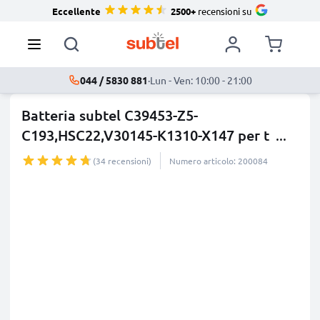
Eccellente
2500+
recensioni su
044 / 5830 881
·
Lun - Ven: 10:00 - 21:00
Batteria subtel C39453-Z5-
C193,HSC22,V30145-K1310-X147 per t
...
di più
(34 recensioni)
Numero articolo: 200084