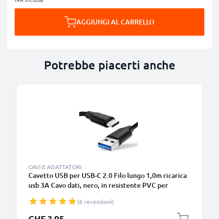
AGGIUNGI AL CARRELLO
Potrebbe piacerti anche
CAVI E ADATTATORI
Cavetto USB per USB-C 2.0 Filo lungo 1,0m ricarica
usb 3A Cavo dati, nero, in resistente PVC per
smartphone (Samsung, Huawei, Google Pixel),
(6 recensioni)
fotocamera Canon, Panasonic Lumix, Sony
connettore tipo C
CHF 3.95