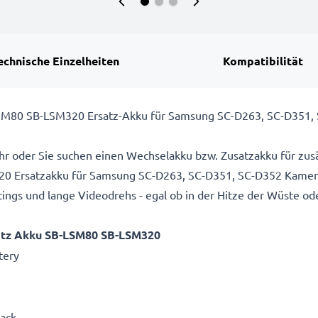
echnische Einzelheiten
Kompatibilität
SM80 SB-LSM320 Ersatz-Akku für Samsung SC-D263, SC-D351, 
hr oder Sie suchen einen Wechselakku bzw. Zusatzakku für zusä
Ersatzakku für Samsung SC-D263, SC-D351, SC-D352 Kameras 
gs und lange Videodrehs - egal ob in der Hitze der Wüste ode
atz Akku SB-LSM80 SB-LSM320
tery
Pack