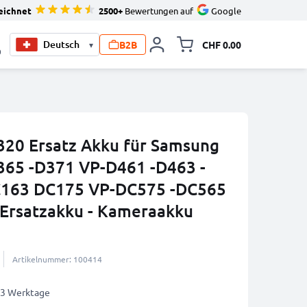
eichnet
2500+
Bewertungen auf
Google
B2B
CHF 0.00
▾
Minikarte um
0
20 Ersatz Akku für Samsung
365 -D371 VP-D461 -D463 -
C163 DC175 VP-DC575 -DC565
 Ersatzakku - Kameraakku
Artikelnummer: 100414
2-3 Werktage