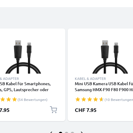
 & ADAPTER
KABEL & ADAPTER
USB Kabel für Smartphones,
Mini USB Kamera USB Kabel fü
s, GPS, Lautsprecher oder
Samsung HMX-F90 F80 F900 
rer - Ladekabel und
H200 H300 H400 HMX-Q10 SM
(54 Bewertungen)
(10 Bewertungen
kabel 1m 1A PVC schwarz
SMX-F40 F30 SC-DX103 SC-D3
D361 Video-/ Fotokameras -
7.95
CHF 7.95
Datenkabel 2.0, PVC Ladekabe