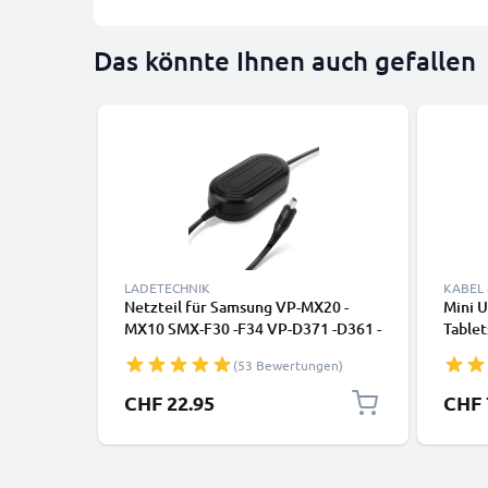
Das könnte Ihnen auch gefallen
LADETECHNIK
KABEL
Netzteil für Samsung VP-MX20 -
Mini 
MX10 SMX-F30 -F34 VP-D371 -D361 -
Tablet
D351 -D20 -D101 SC-MX20 -L906 -
Kopfhö
(53 Bewertungen)
DX103 -D353 VP-DC171 -DC161 VP-
Daten
DX100 Stromkabel AC Adapter AA-
CHF 22.95
CHF 
E6A AA-E7 AA-E8 AA-E9 DC-Kuppler
– Dummy-Akku – Netzadapter von
subtel