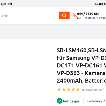
 Qualität
Ausgez
044 / 5830 881
Mo - Fr: 10:00 to 21:0
SB-LSM160,SB-LSM
für Samsung VP-D
DC171 VP-DC161 
VP-D363 - Kamera
2400mAh, Batteri
(39 Bewertungen)
Auf Lager
Lieferung: 