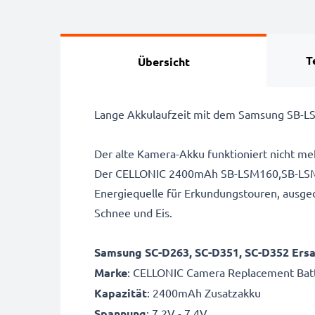
T
Übersicht
Lange Akkulaufzeit mit dem Samsung SB-L
Der alte Kamera-Akku funktioniert nicht me
Der CELLONIC 2400mAh SB-LSM160,SB-LSM3
Energiequelle für Erkundungstouren, ausged
Schnee und Eis.
Samsung SC-D263, SC-D351, SC-D352 Ers
Marke
: CELLONIC Camera Replacement Bat
Kapazität
: 2400mAh Zusatzakku
Spannung
: 7.2V - 7.4V