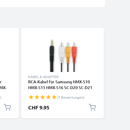
KABEL & ADAPTER
KABEL & 
r
RCA-Kabel für Samsung HMX-S10
1,0m USB
HMX-
HMX-S15 HMX-S16 SC-D20 SC-D21
USB Date
X-C10
SC-D22 SC-D23, TV, DVD, Blu-Ray,
Huawei, 
)
(7 Bewertungen)
53 VP-
Kamera, Konsole – AV-Kabel, RCA-
Canon, P
Stecker, Audio-Video Composite
GoPro u
CHF 9.95
CHF 3.
l