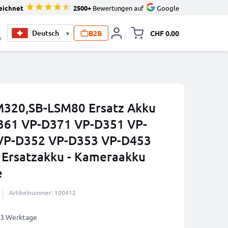
eichnet
2500+
Bewertungen auf
Google
B2B
CHF 0.00
▾
Minikarte um
0
320,SB-LSM80 Ersatz Akku
361 VP-D371 VP-D351 VP-
VP-D352 VP-D353 VP-D453
 Ersatzakku - Kameraakku
e
Artikelnummer: 100412
2-3 Werktage