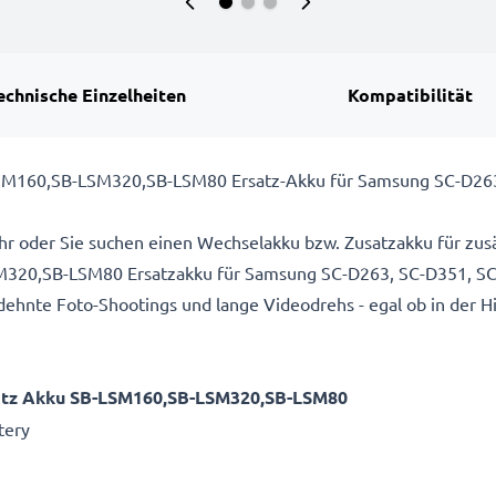
echnische Einzelheiten
Kompatibilität
SM160,SB-LSM320,SB-LSM80 Ersatz-Akku für Samsung SC-D263
hr oder Sie suchen einen Wechselakku bzw. Zusatzakku für zusä
20,SB-LSM80 Ersatzakku für Samsung SC-D263, SC-D351, SC-
ehnte Foto-Shootings und lange Videodrehs - egal ob in der H
atz Akku SB-LSM160,SB-LSM320,SB-LSM80
tery