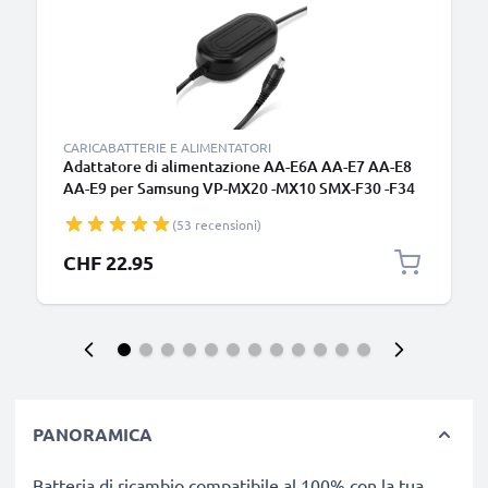
CARICABATTERIE E ALIMENTATORI
Adattatore di alimentazione AA-E6A AA-E7 AA-E8
AA-E9 per Samsung VP-MX20 -MX10 SMX-F30 -F34
VP-D371 -D361 -D351 -D20 -D101 SC-MX20 -L906 -
(53 recensioni)
DX103 -D353 VP-DC171 -DC161 VP-DX100 batteria
finta dummy, DC coupler per una fonte di corrente
CHF 22.95
continua
PANORAMICA
Batteria di ricambio compatibile al 100% con la tua