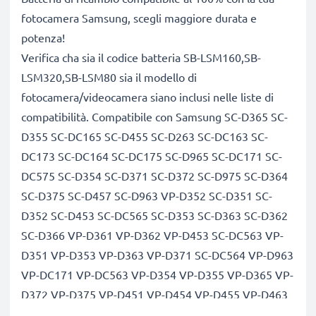
fotocamera Samsung, scegli maggiore durata e
potenza!
Verifica cha sia il codice batteria SB-LSM160,SB-
LSM320,SB-LSM80 sia il modello di
fotocamera/videocamera siano inclusi nelle liste di
compatibilità. Compatibile con Samsung SC-D365 SC-
D355 SC-DC165 SC-D455 SC-D263 SC-DC163 SC-
DC173 SC-DC164 SC-DC175 SC-D965 SC-DC171 SC-
DC575 SC-D354 SC-D371 SC-D372 SC-D975 SC-D364
SC-D375 SC-D457 SC-D963 VP-D352 SC-D351 SC-
D352 SC-D453 SC-DC565 SC-D353 SC-D363 SC-D362
SC-D366 VP-D361 VP-D362 VP-D453 SC-DC563 VP-
D351 VP-D353 VP-D363 VP-D371 SC-DC564 VP-D963
VP-DC171 VP-DC563 VP-D354 VP-D355 VP-D365 VP-
D372 VP-D375 VP-D451 VP-D454 VP-D455 VP-D463
VP-DC161 VP-DC165 VP-DC173 VP-DC175 VP-DC565