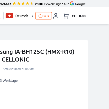
eichnet
2500+
Bewertungen auf
Google
B2B
CHF 0.00
▾
Minikarte um
0
msung IA-BH125C (HMX-R10)
n CELLONIC
Artikelnummer: 400005
2-3 Werktage