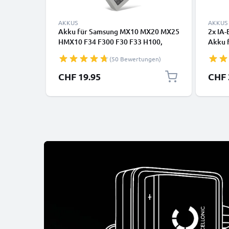
AKKUS
AKKUS
Akku für Samsung MX10 MX20 MX25
2x IA
HMX10 F34 F300 F30 F33 H100,
Akku 
BP85ST BP85NF 850mAh von
MX10 
(50 Bewertungen)
CELLONIC
MX20 
HMX20
CHF 19.95
CHF 
- Kam