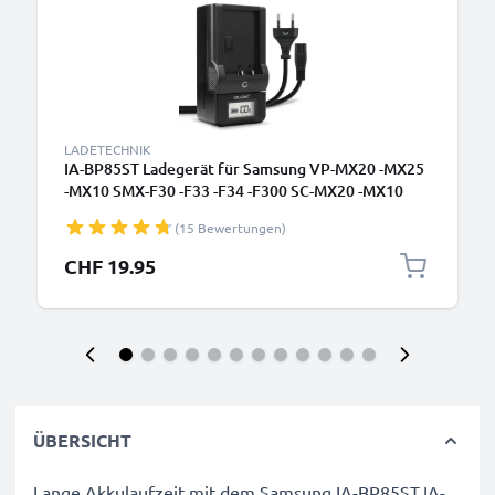
LADETECHNIK
IA-BP85ST Ladegerät für Samsung VP-MX20 -MX25
-MX10 SMX-F30 -F33 -F34 -F300 SC-MX20 -MX10
HMX-H100 VP-HMX10 -HMX20 -HMX08 Kamera-
(15 Bewertungen)
Akkus von CELLONIC
CHF 19.95
ÜBERSICHT
Lange Akkulaufzeit mit dem Samsung IA-BP85ST,IA-