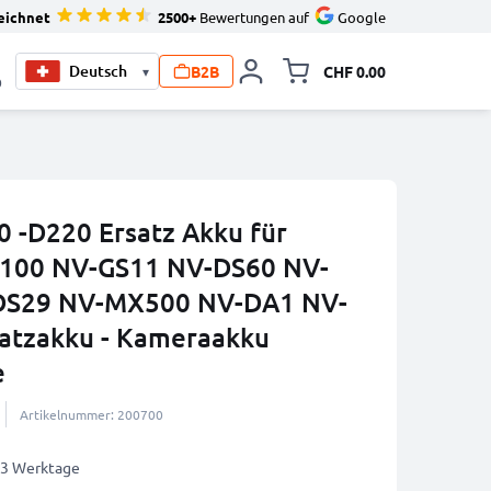
eichnet
2500+
Bewertungen auf
Google
B2B
CHF 0.00
▾
Minikarte um
0
 -D220 Ersatz Akku für
X100 NV-GS11 NV-DS60 NV-
DS29 NV-MX500 NV-DA1 NV-
satzakku - Kameraakku
e
Artikelnummer: 200700
2-3 Werktage