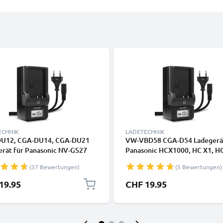
ECHNIK
LADETECHNIK
U12, CGA-DU14, CGA-DU21
VW-VBD58 CGA-D54 Ladegerät
erät für Panasonic NV-GS27
Panasonic HCX1000, HC X1, H
GS500 GS400 GS300 VDR-
MDH3 Kamera-Akkus von CEL
(37 Bewertungen)
(5 Bewertungen)
SDR-H20 Kamera-Akkus von
NIC
19.95
CHF 19.95