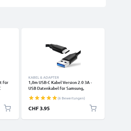
KABEL & ADAPTER
KABEL & 
 für
1,0m USB-C Kabel Version 2.0 3A -
Lightning
C
USB Datenkabel für Samsung,
iPhone 14
LONIC
Huawei, Google Pixel, iPhone,
SE Handy
(6 Bewertungen)
Canon, Panasonic Lumix, Sony,
Datenkab
GoPro uvm PVC schwarz
CHF 3.95
CHF 12