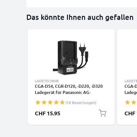
Das könnte Ihnen auch gefallen
LADETECHNIK
LADET
CGA-D54, CGR-D120, -D220, -D320
CGA-D
Ladegerät für Panasonic AG-
Ladeg
DVX100, NV-DS60, -DS65, -DS29,
GS17 
(18 Bewertungen)
NV-GS11, -GS1, NV-MX500 Kamera-
D150 
Akkus von CELLONIC
CELLO
CHF 15.95
CHF 