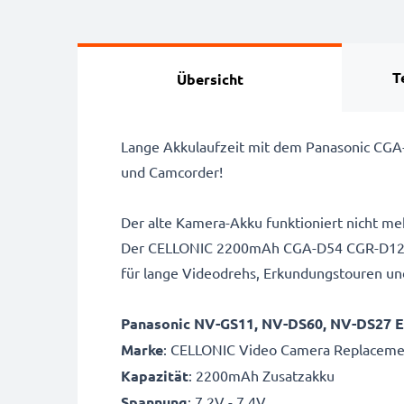
T
Übersicht
Lange Akkulaufzeit mit dem Panasonic CG
und Camcorder!
Der alte Kamera-Akku funktioniert nicht me
Der CELLONIC 2200mAh CGA-D54 CGR-D120 -
für lange Videodrehs, Erkundungstouren und
Panasonic NV-GS11, NV-DS60, NV-DS27 
Marke
: CELLONIC Video Camera Replaceme
Kapazität
: 2200mAh Zusatzakku
Spannung
: 7.2V - 7.4V