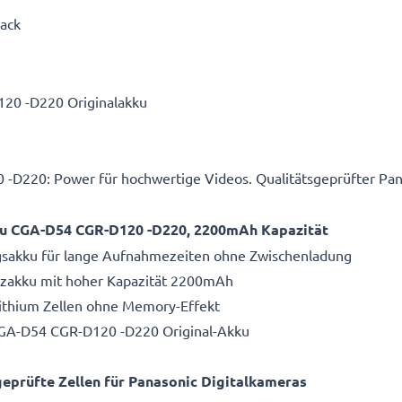
Pack
20 -D220 Originalakku
D220: Power für hochwertige Videos. Qualitätsgeprüfter P
kku CGA-D54 CGR-D120 -D220, 2200mAh Kapazität
ngsakku für lange Aufnahmezeiten ohne Zwischenladung
atzakku mit hoher Kapazität 2200mAh
Lithium Zellen ohne Memory-Effekt
CGA-D54 CGR-D120 -D220 Original-Akku
eprüfte Zellen für Panasonic Digitalkameras