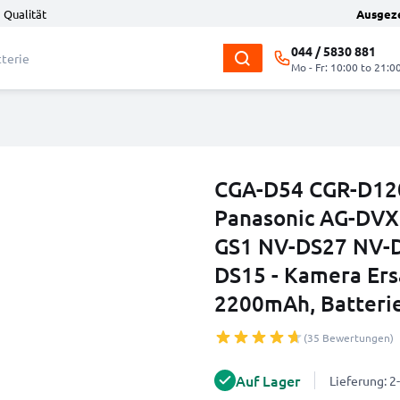
 Qualität
Ausgez
044 / 5830 881
Mo - Fr: 10:00 to 21:0
CGA-D54 CGR-D120
Panasonic AG-DV
GS1 NV-DS27 NV-
DS15 - Kamera Er
2200mAh, Batteri
(35 Bewertungen)
Auf Lager
Lieferung: 