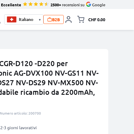
Eccellente
2500+
recensioni su
Google
B2B
CHF 0.00
▾
Allineare i
0
 CGR-D120 -D220 per
onic AG-DVX100 NV-GS11 NV-
DS27 NV-DS29 NV-MX500 NV-
abile ricambio da 2200mAh,
Numero articolo: 200700
2-3 giorni lavorativi