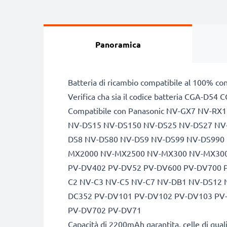
Panoramica
Batteria di ricambio compatibile al 100% co
Verifica cha sia il codice batteria CGA-D54 C
Compatibile con Panasonic NV-GX7 NV-
NV-DS15 NV-DS150 NV-DS25 NV-DS27 NV
DS8 NV-DS80 NV-DS9 NV-DS99 NV-DS990
MX2000 NV-MX2500 NV-MX300 NV-MX300
PV-DV402 PV-DV52 PV-DV600 PV-DV700 
C2 NV-C3 NV-C5 NV-C7 NV-DB1 NV-DS12
DC352 PV-DV101 PV-DV102 PV-DV103 PV
PV-DV702 PV-DV71
Capacità di 2200mAh garantita, celle di qua