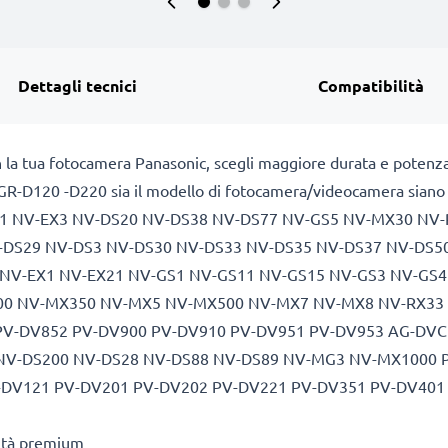
Dettagli tecnici
Compatibilità
n la tua fotocamera Panasonic, scegli maggiore durata e potenza
GR-D120 -D220 sia il modello di fotocamera/videocamera siano inc
RX11 NV-EX3 NV-DS20 NV-DS38 NV-DS77 NV-GS5 NV-MX30 NV
-DS29 NV-DS3 NV-DS30 NV-DS33 NV-DS35 NV-DS37 NV-DS5
 NV-EX1 NV-EX21 NV-GS1 NV-GS11 NV-GS15 NV-GS3 NV-GS
0 NV-MX350 NV-MX5 NV-MX500 NV-MX7 NV-MX8 NV-RX33 
PV-DV852 PV-DV900 PV-DV910 PV-DV951 PV-DV953 AG-DVC
 NV-DS200 NV-DS28 NV-DS88 NV-DS89 NV-MG3 NV-MX1000 P
-DV121 PV-DV201 PV-DV202 PV-DV221 PV-DV351 PV-DV401
lità premium