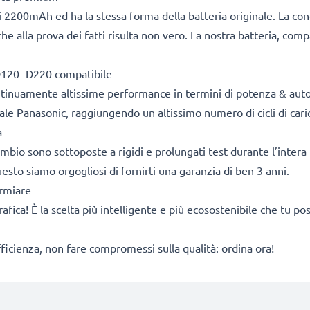
 2200mAh ed ha la stessa forma della batteria originale. La co
he alla prova dei fatti risulta non vero. La nostra batteria, com
D120 -D220 compatibile
ontinuamente altissime performance in termini di potenza & aut
ale Panasonic, raggiungendo un altissimo numero di cicli di caric
a
cambio sono sottoposte a rigidi e prolungati test durante l’intera 
sto siamo orgogliosi di fornirti una garanzia di ben 3 anni.
armiare
rafica! È la scelta più intelligente e più ecosostenibile che tu p
fficienza, non fare compromessi sulla qualità: ordina ora!