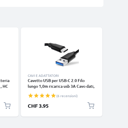
CAVI E ADATTATORI
CAVI E AD
teria
Cavetto USB per USB-C 2.0 Filo
Cavo USB
, HC
lungo 1,0m ricarica usb 3A Cavo dati,
Lightnin
a
nero, in resistente PVC per
iPhone 14
(6 recensioni)
smartphone (Samsung, Huawei,
SE filo d
Google Pixel), fotocamera Canon,
in bianco
CHF 3.95
CHF 12
Panasonic Lumix, Sony connettore
tipo C