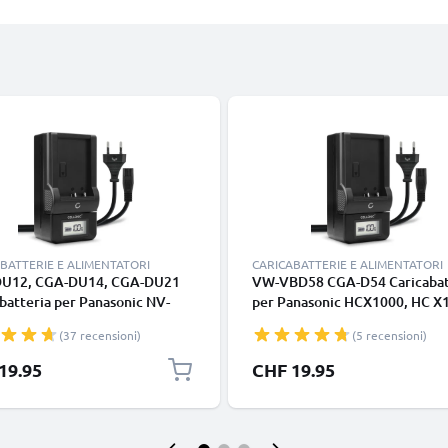
BATTERIE E ALIMENTATORI
CARICABATTERIE E ALIMENTATORI
U12, CGA-DU14, CGA-DU21
VW-VBD58 CGA-D54 Caricabat
batteria per Panasonic NV-
per Panasonic HCX1000, HC X1
GS17 GS500 GS400 GS300
MDH3 Batterie per fotocamer
(37 recensioni)
(5 recensioni)
150 SDR-H20 Batterie per
marca CELLONIC
amera marca CELLONIC
19.95
CHF 19.95