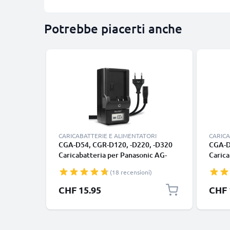
Potrebbe piacerti anche
CARICABATTERIE E ALIMENTATORI
CARICA
CGA-D54, CGR-D120, -D220, -D320
CGA-D
Caricabatteria per Panasonic AG-
Carica
DVX100, NV-DS60, -DS65, -DS29,
GS27 
(18 recensioni)
NV-GS11, -GS1, NV-MX500 Batterie
VDR-D
per fotocamera marca CELLONIC
fotoc
CHF 15.95
CHF 