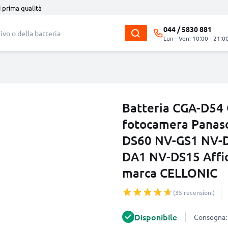
i prima qualità
044 / 5830 881
Lun - Ven: 10:00 - 21:0
Batteria CGA-D54
fotocamera Panas
DS60 NV-GS1 NV-
DA1 NV-DS15 Affid
marca CELLONIC
(35 recensioni)
Disponibile
Consegna: 