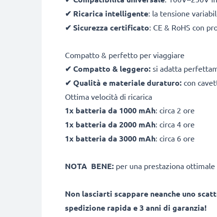
✔
Ricarica intelligente
: la tensione variab
✔
Sicurezza certificato
: CE & RoHS con pro
Compatto & perfetto per viaggiare
✔
Compatto & leggero:
si adatta perfetta
✔
Qualità e materiale duraturo:
con cavett
Ottima velocità di ricarica
1x batteria da 1000 mAh
: circa 2 ore
1x batteria da 2000 mAh
: circa 4 ore
1x batteria da 3000 mAh
: circa 6 ore
NOTA BENE:
per una prestaziona ottimale 
Non lasciarti scappare neanche uno scatt
spedizione rapida e 3 anni di garanzia!