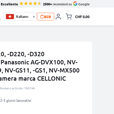
Eccellente
2500+
recensioni su
Google
B2B
CHF 0.00
▾
Allineare i
0
0, -D220, -D320
r Panasonic AG-DVX100, NV-
9, NV-GS11, -GS1, NV-MX500
ocamera marca CELLONIC
Numero articolo: 100746
2-3 giorni lavorativi