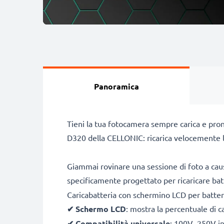
Panoramica
Tieni la tua fotocamera sempre carica e pron
D320 della CELLONIC: ricarica velocemente l
Giammai rovinare una sessione di foto a caus
specificamente progettato per ricaricare ba
Caricabatteria con schermino LCD per batt
✔
Schermo LCD
: mostra la percentuale di c
✔
Compatibilità universale
: 100V–250V inp