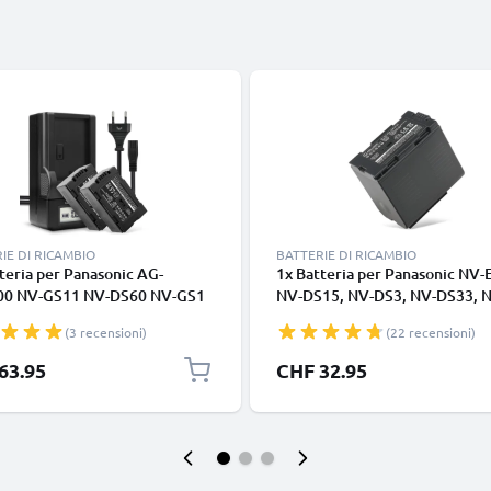
IE DI RICAMBIO
BATTERIE DI RICAMBIO
teria per Panasonic AG-
1x Batteria per Panasonic NV-
0 NV-GS11 NV-DS60 NV-GS1
NV-DS15, NV-DS3, NV-DS33, 
27 NV-DS29 NV-MX500 NV-
DS55, NV-DS8, NV-DS99, PV-
(3 recensioni)
(22 recensioni)
V-DS15 - CGA-D54 CGR-D120 -
VW-VBD25 (3300mAh, 7.4V) m
2200mAh + Caricabatteria di
CELLONIC
63.95
CHF 32.95
io sostituzione scorta