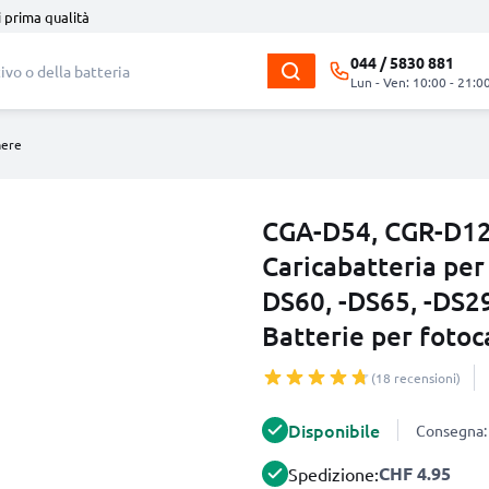
i prima qualità
044 / 5830 881
Lun - Ven: 10:00 - 21:0
mere
CGA-D54, CGR-D12
Caricabatteria pe
DS60, -DS65, -DS2
Batterie per fot
(18 recensioni)
Disponibile
Consegna: 
CHF 4.95
Spedizione: