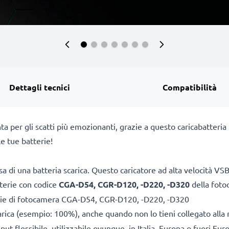
Dettagli tecnici
Compatibilità
ta per gli scatti più emozionanti, grazie a questo caricabatte
e tue batterie!
a di una batteria scarica. Questo caricatore ad alta velocità 
tterie con codice
CGA-D54, CGR-D120, -D220, -D320
della fot
erie di fotocamera CGA-D54, CGR-D120, -D220, -D320
arica (esempio: 100%), anche quando non lo tieni collegato alla 
ut flessibile, utilizzabile ovunque, in Italia, Europa o fuori Eur