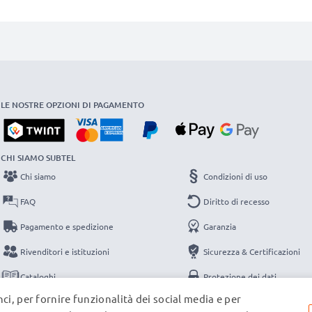
LE NOSTRE OPZIONI DI PAGAMENTO
CHI SIAMO SUBTEL
Chi siamo
Condizioni di uso
FAQ
Diritto di recesso
Pagamento e spedizione
Garanzia
Rivenditori e istituzioni
Sicurezza & Certificazioni
Cataloghi
Protezione dei dati
ci, per fornire funzionalità dei social media e per
Contatti
Note legali