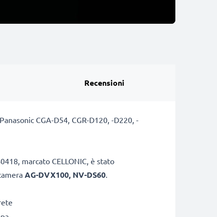
Recensioni
ria Panasonic CGA-D54, CGR-D120, -D220, -
VSB0418, marcato CELLONIC, è stato
ocamera
AG-DVX100, NV-DS60
.
rete
opa