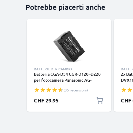
Potrebbe piacerti anche
BATTERIE DI RICAMBIO
BATTER
Batteria CGA-D54 CGR-D120 -D220
2x Bat
per fotocamera Panasonic AG-
DVX10
DVX100 NV-GS11 NV-DS60 NV-GS1
NV-DS
(35 recensioni)
NV-DS27 NV-DS29 NV-MX500 NV-
DA1 N
DA1 NV-DS15 Affidabile ricambio da
D220 
CHF 29.95
CHF 
2200mAh, marca CELLONIC
Ricamb